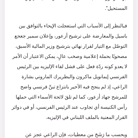
المستحيل”.
فبالنظر إلى الأسباب التي استعجلت الإيحاء بالتوافق بين
باسيل والمعارضة على ترشيح أزعور، وإعلان سمير جعحع
التوصّل مع التيار لقرار نهائي بترشيح وزير المالية الأسبق،
مصحوبًا بحملة إعلامية وصخب عالٍ، يمكن الاعتبار أن الأمر
لا يعدو كونه ردّة فعل على فشل لقاء الإليزيه بين الرئيس
الفرنسي إيمانويل ماكرون والبطريرك الماروني بشارة
الراعي، إذ لم ينجح فيه الأخير بانتزاع تبنِّ فرنسي واضح
للمرشح جهاد أزعور، كما لم تلقَ لائحة الأسماء التي حملها
رأس الكنيسة أي تجاوب عند الرئيس الفرنسي، أو في دوائر
القرار المعنية بالملف اللبناني في الإليزيه.
وبحسب ما رَشَحَ من معطيات، فإن الراعي عجز عن