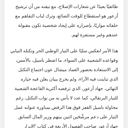
طائفيًا بعيدًا عن شعارات الإصلاح، مع تيقنه من أن ترشيح
أزعور هو استقطاع للوقت الضائع، وترك لباب التفاهم مع
حلفائه مواريًا، بإصراره على إيجاد شخصية تكون مقبولة
عندهم وغير مستفزة لهم.
هذا الأمر انعكس سلبًا على التيار الوطني الحر وتكتله النيابي
وقواعده الشعبية على السواء، ما اضطر باسيل، بالأمس،
إلى الاستعادة بحضور العماد ميشال عون اجتماع التكتل
الذي تباينت فيه الآراء، ولم يخرج ببيان يعلن فيه خياره
النهائي، جهاد أزعور، الذي ترفضه أكثرية القاعجة الشعبية
للتيار البرتقالي، كما عدد لا بأس به من نواب التكتل، رغم
محاولة باسيل القفز فوق هذا الرفض بمناورة عنوانه عمل
التيار على دعم مرشَّحَين اثنين بينهم وزير المال السابق
جهاد أزعور صاحب الفصول الأربعة في كتاب “الإبرار