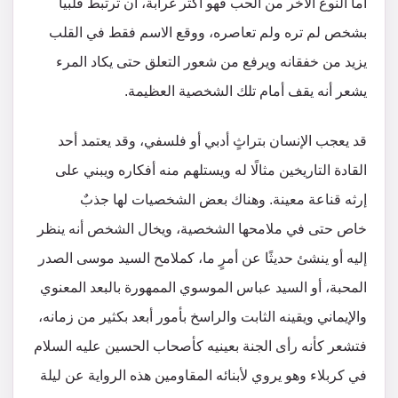
أما النوع الآخر من الحب فهو أكثر غرابة، أن ترتبط قلبياً
بشخص لم تره ولم تعاصره، ووقع الاسم فقط في القلب
يزيد من خفقانه ويرفع من شعور التعلق حتى يكاد المرء
يشعر أنه يقف أمام تلك الشخصية العظيمة.
قد يعجب الإنسان بتراثٍ أدبي أو فلسفي، وقد يعتمد أحد
القادة التاريخين مثالًا له ويستلهم منه أفكاره ويبني على
إرثه قناعة معينة. وهناك بعض الشخصيات لها جذبٌ
خاص حتى في ملامحها الشخصية، ويخال الشخص أنه ينظر
إليه أو ينشئ حديثًا عن أمرٍ ما، كملامح السيد موسى الصدر
المحبة، أو السيد عباس الموسوي الممهورة بالبعد المعنوي
والإيماني ويقينه الثابت والراسخ بأمور أبعد بكثير من زمانه،
فتشعر كأنه رأى الجنة بعينيه كأصحاب الحسين عليه السلام
في كربلاء وهو يروي لأبنائه المقاومين هذه الرواية عن ليلة