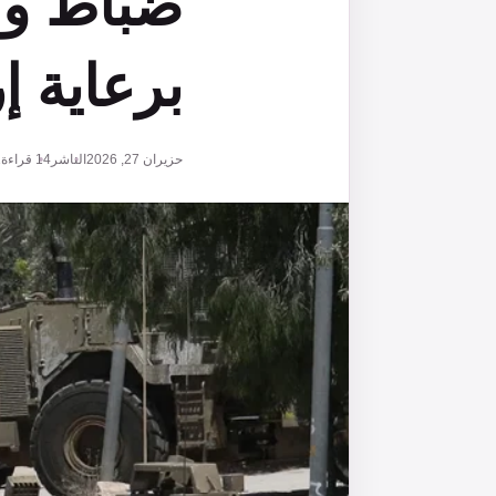
ضباط وس
برعاية 
حزيران 27, 2026
الناشر
14
قراءة
1 