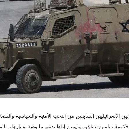
الإسرائيليين السابقين من النخب الأمنية والسياسية والقضائية
كومة بنيامين نتنياهو، متهمين إياها بدعم ما وصفوه بإرهاب ال