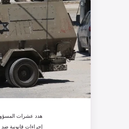
هدد عشرات المسؤولين 
إجراءات قانونية ضد ح