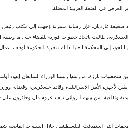
 العرقي في الضفة الغربية المحتلة.
صحيفة غارديان، فإن رسالة مسربة وُجهت إلى مكتب رئيس 
لعسكرية، طالبت باتخاذ خطوات فورية للقضاء على ما وصفه ا
اللجوء إلى المحكمة العليا إذا لم تتحرك الحكومة لوقف أعما
 شخصيات بارزة، من بينها رئيسا الوزراء السابقان إيهود أولمر
قين لأجهزة الأمن الإسرائيلية، وقادة عسكريين، وقضاة، ووزرا
ة وثقافية، من بينهم الروائي ديفيد غروسمان وحائزون على جو
هجمات التي استهدفت الفلسطينيين خلال السنوات الماضية شم