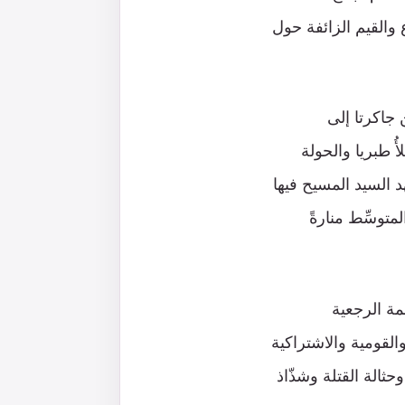
 والقيم الزائفة حول
ن جاكرتا إلى
أُ طبريا والحولة
 السيد المسيح فيها
لمتوسِّط منارةً
ظمة الرجعية
لقومية والاشتراكية
حثالة القتلة وشذّاذ