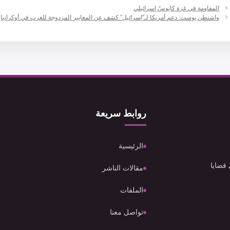
‏المقاومة في غزة كابوسٌ إسرائيلي
واشنطن بوست: دعم أمريكا لـ”إسرائيل” كشف عن المعايير المزدوجة للغرب في أوكرانيا
روابط سريعة
الرئيسية
 قضايا
مقالات الناشر
الملفات
تواصل معنا