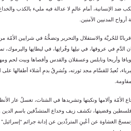
تكب ضد الإنسانية، أمام عالمٍ لا عدالة فيه مليء بالكذب والخداع
أرواح المدنيين الآمنين.
ا قربانًا للحُريَّة والاستقلال والتحرير وتضخُّهُ في شرايين الأمّة م
 الدَّمِ في عروقها، في نيلِها وفُراتِها، في ليطانِها واليرموك، تمل
يافا وأريحا ونابلس وعسقلان والقدس وأقصاها وبيت لحم ومهد
برياء، تُعيدُ للقسَّام مجد ثورته، وتُشرِقُ بدمِ أشلاء أطفالها على ا
مقاومة.
اع الأمّة وآلامها ونكبتها وتشريدها في الشتات، تغسلُ عار الأن
لسطين وقضيتها، تكشف زيف وخداع المتشدِّقين باسم الدين وا
مسحُ الغشاوة عن أعُينِ المتردِّدين عن إدانة جرائم “إسرائيل” و