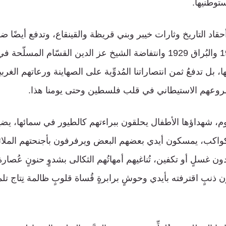
توطنيها.
أحقاد التاريخ وثارات خيبر وبني قريظة والقينقاع، وتدفع أيضًا ضر
ها، بل تدفعُ ثمن انتصاراتنا المُدوِّية على الصهاينة ورعاتهم الغر
عهم الاستيطاني في قلب فلسطين وحتى يومنا هذا.
م، شهداؤها الأطفال يحلقون ببراءتهم كالطيور في سمائها، يضي
كواكب، يمسكون أيدي بعضهم البعض ويرفرفون بأجنحتهم الملا
 دون غسلٍ أو تكفين، تُناغيهم أمهاتُهم الثكالى بشدوٍ حنونٍ عُصا
ذنبٍ اقترفته بأيدي وحوشٍ برابرةٍ قُساة قلوبٍ ظالمة نِتاج تلمو