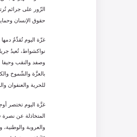
الزّور على جرائم تُر
حقوق الإنسان وحماية 
غزّة اليوم تُقدِّمُ دمه
نواكشواط، تُعيدُ جريان
وصفد والنقب وحيفا و
بالعزَّة والشّموخ والك
للحرية والعنفوان وال
غزَّة اليوم تختصر أوج
المتخاذلة عن نصرة ف
والعروبة والوطنية، وت