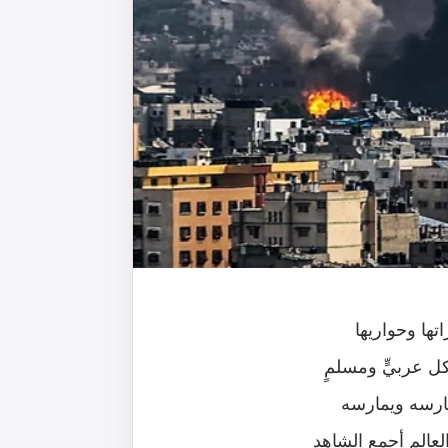
تها وحواريها
ل عربيٍّ ومسلمٍ
مارسه ويمارسه
لعالم أجمع الشاهد