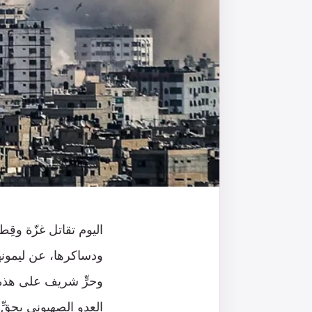
اليوم تقاتل غزّة وقِط
ودساكرها، عن ليمونه
وحرٍّ شريف على هذه 
العدو الصهيوني بحقِّ