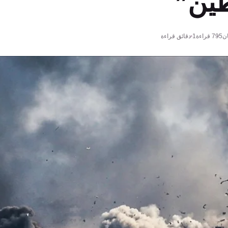
ين”
ن
795
قراءة
1 دقائق قراءة