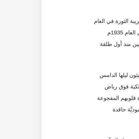
يبة الثورة في العام
1920 وثورة يافا 1921 والبُراق 1929 وانتفاضة الشيخ عز الدين القسّام المسلّحة في العام 1935م
بيين منذ أول طلقة
ئون ليلها الدامس
ئكية فوق رياض
رة قلوبهم المفجوعة
ديَّة حاقدة