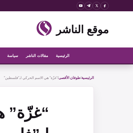
نتقل
لى
لمحتوى
موقع الناشر
الرئيسية
مقالات الناشر
سياسة
الرئيسية
/
طوفان الأقصى
/
“غزّة” هي الاسم الحركي لـ”فلسطين”
“غزّة” 