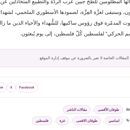
دائها المظلومين تُلطِّخ جبين عرب الردَّة والتطبيع المتخاذلين عن
رأون، وستبقى لغزَّة العِزَّة، لصمودها الأسطوري الملحمي، لشهدائ
يوت المدمّرة فوق رؤوس ساكنيها، للشُّهداء والأحياء الذين ما زا
سم الحركي” لفلسطين كُلّ فلسطين، إلى يوم يُبعثون.
 المقالات الخاصة لا تعبر بالضرورة عن موقف إدارة الموقع.
am
X
Facebook
التصنيفات
طوفان الأقصى
,
مقالات الناشر
الوسوم
اساسي
,
طوفان الاقصى
,
غزة
,
فلسطين