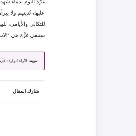
غزَّة اليوم بدماء شُه
عليها، تُدينهم ولا يب
للثكالى والأيامى، للب
ستبقى غزَّة هي “الا
تنويه:
الآراء الواردة في
شارك المقال