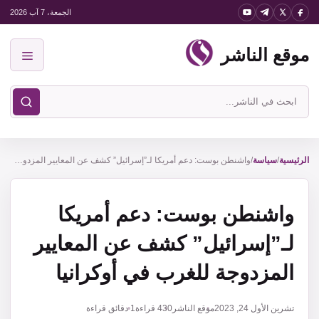
نتقل
الجمعة، 7 آب 2026
لى
موقع الناشر
لمحتوى
القائمة
ابحث
في
موقع
الناشر
الرئيسية
/
سياسة
/
واشنطن بوست: دعم أمريكا لـ”إسرائيل” كشف عن المعايير المزدوجة للغرب في أوكرانيا
واشنطن بوست: دعم أمريكا
لـ”إسرائيل” كشف عن المعايير
المزدوجة للغرب في أوكرانيا
تشرين الأول 24, 2023
موقع الناشر
430
قراءة
1 دقائق قراءة