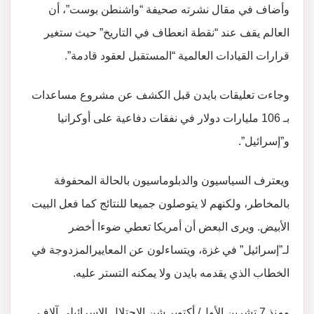
وأضاف في مقال نشرته صحيفة “واشنطن بوست”، أن
العالم يقف عند “نقطة انعطاف في التاريخ” حيث ستغير
قرارات القيادات العالمية “المستقبل لعقود قادمة”.
وجاءت تعليقات بايدن قبل الكشف عن مشروع مساعدات
بـ 106 مليارات دولار في نفقات دفاعية على أوكرانيا
و”إسرائيل”.
ويعترف السياسيون والدبلوماسيون بالحالة المحفوفة
بالمخاطر، ولكنهم لا يتوصلون جميعا للنتائج كما فعل البيت
الأبيض. ويرى البعض أن أمريكا تعطي ضوءا أخضر
لـ”إسرائيل” في غزة، ويتساءلون عن المعاييرالمزدوجة في
الخطاب الذي يقدمه بايدن ولا يمكنه التستر عليه.
ومنذ 7 تشرين الأول/ أكتوبر شن الاحتلال الإسرائيلي آلاف