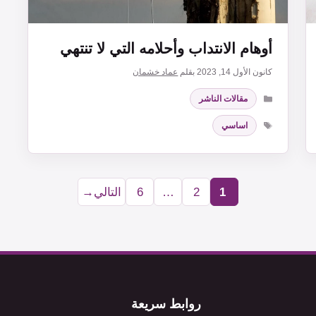
أوهام الانتداب وأحلامه التي لا تنتهي
كانون الأول 14, 2023
بقلم
عماد خشمان
التصنيفات
مقالات الناشر
الوسوم
اساسي
1
2
…
6
التالي
→
Page
Page
Page
روابط سريعة