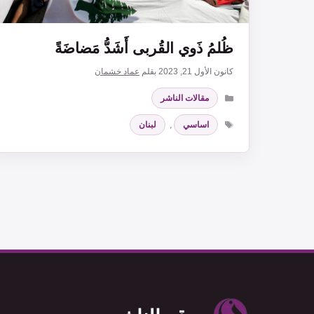
ظُلمُ ذَوي القُربى أَشَدُّ مَضاضَةً
كانون الأول 21, 2023
بقلم
عماد خشمان
التصنيفات
مقالات الناشر
الوسوم
اساسي
,
لبنان