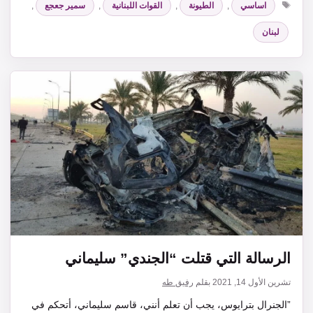
اساسي
,
الطيونة
,
القوات اللبنانية
,
سمير جعجع
,
لبنان
الرسالة التي قتلت “الجندي” سليماني
تشرين الأول 14, 2021
بقلم
رفيق طه
‏”الجنرال بترايوس، يجب أن تعلم أنني، قاسم سليماني، أتحكم في