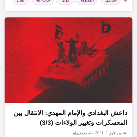
اساسي
,
المقاومة
,
ايران
,
حزب الله
,
لبنان
داعش البغدادي والإمام المهدي: الانتقال بين
المعسكرات وتغيير الولاءات (3/3)
تشرين الأول 3, 2021
بقلم
رفيق طه