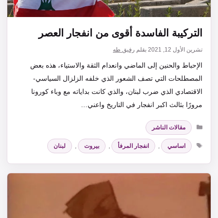
التركيبة الفاسدة أقوى من انفجار العصر
تشرين الأول 12, 2021
بقلم
رفيق طه
الإحباط والحنين إلى الماضي وانعدام الثقة والاستياء، هذه بعض
المصطلحات التي تصف الشعور الذي خلفه الزلزال السياسي-
الاقتصادي الذي ضرب لبنان، والذي كانت بداياته مع وباء كورونا
مرورًا بثالث اكبر انفجار في التاريخ واعني…
التصنيفات
مقالات الناشر
الوسوم
اساسي
,
انفجار المرفأ
,
بيروت
,
لبنان