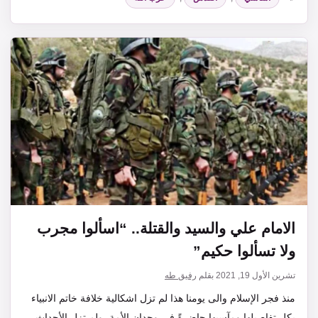
الامام علي والسيد والقتلة.. “اسألوا مجرب
ولا تسألوا حكيم”
تشرين الأول 19, 2021
بقلم
رفيق طه
منذ فجر الإسلام والى يومنا هذا لم تزل اشكالية خلافة خاتم الانبياء
بكل تفاصيلها ومآسيها حاضرةً في وجدان الأمة، ولم تزل الأحداث،