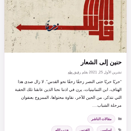
حنين إلى الشعار
تشرين الأول 25, 2021
بقلم
رفيق طه
“حربًا حربًا حتى النصر زحفًا زحفًا نحو القدس”. لا زال صدى هذا
الهتاف، ابن الثمانينيات، يرن في اذننا نحنا الذين عانقنا تلك الحقبة
التي نتذكر، من الحين للآخر، نقاوة محتواها، الممزوج بعنفوان
مرحلة الشباب.…
التصنيفات
مقالات الناشر
الوسوم
اساسي
,
القدس
,
حزب الله