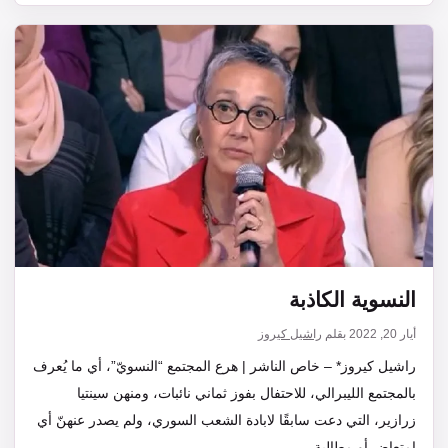
النسوية الكاذبة
أيار 20, 2022
بقلم
راشيل كيروز
راشيل كيروز* – خاص الناشر | هرع المجتمع “النسويّ”، أي ما يُعرف
بالمجتمع الليبرالي، للاحتفال بفوز ثماني نائبات، ومنهن سينتيا
زرازير، التي دعت سابقًا لابادة الشعب السوري، ولم يصدر عنهنّ أي
امتعاض أو مطالبة…