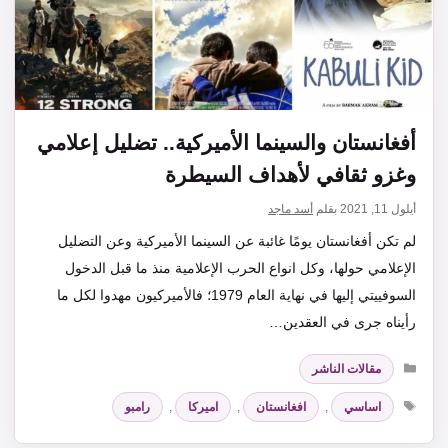
أفغانستان والسينما الأميركية.. تضليل إعلامي
وغزو ثقافي لأهداف السيطرة
أيلول 11, 2021
بقلم
أسد ماجد
لم تكن أفغانستان يومًا غائبة عن السينما الأميركية وعن التضليل
الإعلامي حولها، وكل انواع الحرب الإعلامية منذ ما قبل الدخول
السوفييتي إليها في نهاية العام 1979؛ فالأميركيون مهدوا لكل ما
رأيناه جرى في العقدين…
التصنيفات
مقالات الناشر
الوسوم
اساسي
,
افغانستان
,
اميركا
,
رامبو