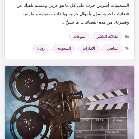
السبعينيات أشرس حرب على كل ما هو عربي ومسلم ناهيك عن
فضائيات اجنبية تُموَّل بأموال عربية وبالذات سعودية واماراتية
وقطرية. من هذه الفضائيات ما يَشنُّ…
التصنيفات
مقالات الناشر
,
منوعات
الوسوم
اساسي
,
الامارات
,
السعودية
,
روتانا