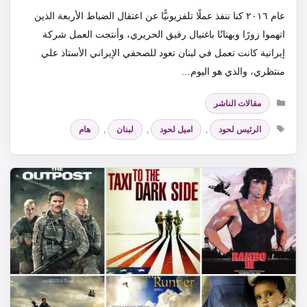
عام ٢٠١٦ كنا ننفذ عملًا تلفزيونيًّا عن اعتقال الضباط الأربعة الذين
اتهموا زورًا وبهتانًا باغتيال رفيق الحريري، وأنتجت العمل شركة
إيرانية كانت تعمل في لبنان تعود للصحفي الإيراني الأستاذ علي
منتظري، والذي هو اليوم…
التصنيفات
مقالات الناشر
الوسوم
الرئيس لحود
,
اميل لحود
,
لبنان
,
هام