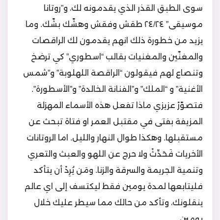
سوى الطبق القذر الذي يقدمونه لك، و”روتانا
موسيقى” ٢٤/٢٤ طقش وفقش وهشّك بشّك. وما
يزيد من خطورة ذلك انهم يقدمون لك الراقصات
والمغنّين والمغنيات بقالب “اسطوري” كي ترضخ
وتنصاع لهم فيقولون “الراقصة اللهلوبة” و”شمس
الأغنية” و “الملك” و”الفنانة الخالدة” و”الأسطورة”.
فتصوّرْ عزيزي ماذا تفعل هذه الأسماء المهزلة
المزيفة بفتى في مقتبل العمر او فتاة تبحث عن
مستقبلها. وهكذا طوال النهار والليل. اما الروتانات
الأخريات فَحَدِّثْ ولا حرج عن اللهو والعبث والتعري
وتنمية الجريمة والسرقة والزنا. ومَن يُرِدْ أن يتأكد
فليتابعها لمدة يومين فقط ليكتسف إلى اي عالم
ينقلونك، وتأكد من حالك مما سيطر عليك خلال
يومين.