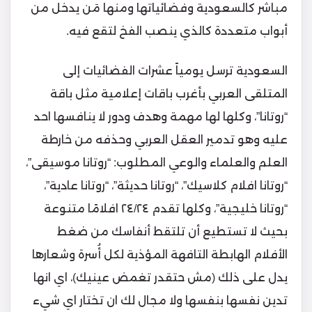
مباشر كالسعودية وفضائياتها ومنها مَن يدخل من
أبواب متعددة كالذي ينصب الفخ لتقع فيه.
السعودية ترسل يومياً عشرات الفضائيات إلى
المتلقى العربي بأغرب باقات إعلامية مثل باقة
“روتانا”، وكلها لها مهمة وهدف ودور لا ينافسها احد
عليه وهو تدمير العقل العربي وحذفه من خارطة
العلم والعلماء والوعي المطلوب: “روتانا موسيقى”،
“روتانا افلام كلاسيك”، “روتانا حديثة”، “روتانا عادية”،
“روتانا خليجية”، وكلها تقدم ٢٤/٢٤ افلامًا متنوعة
بحيث لا تستطيع أن تلتقط أنفاسك من ضغط
الأفلام الهابطة التافهة المؤذية لكل أُسرة وشعارها
يدل على ذلك (مش حتقدر تغمض عينيك)، اي انها
تدين نفسها بنفسها ولا مجال لك ان تختار اي شيء