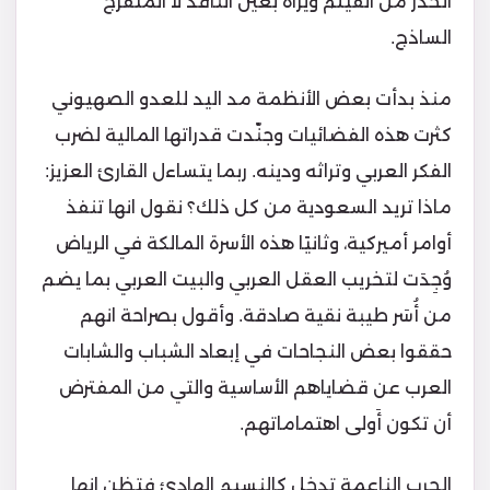
الحذر من الفيلم ويراه بعين الناقد لا المتفرج
الساذج.
منذ بدأت بعض الأنظمة مد اليد للعدو الصهيوني
كثرت هذه الفضائيات وجنّدت قدراتها المالية لضرب
الفكر العربي وتراثه ودينه. ربما يتساءل القارئ العزيز:
ماذا تريد السعودية من كل ذلك؟ نقول انها تنفذ
أوامر أميركية، وثانيًا هذه الأسرة المالكة في الرياض
وُجِدَت لتخريب العقل العربي والبيت العربي بما يضم
من أُسَر طيبة نقية صادقة. وأقول بصراحة انهم
حققوا بعض النجاحات في إبعاد الشباب والشابات
العرب عن قضاياهم الأساسية والتي من المفترض
أن تكون أَولى اهتماماتهم.
الحرب الناعمة تدخل كالنسيم الهادئ فتظن انها