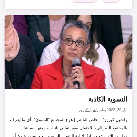
النسوية الكاذبة
أيار 20, 2022
بقلم
راشيل كيروز
راشيل كيروز* – خاص الناشر | هرع المجتمع “النسويّ”، أي ما يُعرف
بالمجتمع الليبرالي، للاحتفال بفوز ثماني نائبات، ومنهن سينتيا
زرازير، التي دعت سابقًا لابادة الشعب السوري، ولم يصدر عنهنّ أي