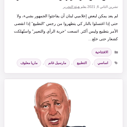
تشرين الثاني 6, 2021
بقلم
هيئة التحرير
لم يعد يمكن لبعض إعلاميي لبنان أن يفاجئوا الجمهور بشيء، ولا
حتى إذا اغتسلوا بالنار كي يتطهروا من رجس “التطبيع” إذا انقضى
الأمر بتطبيع وليس أكثر. اتسعت “حرية الرأي والتعبير” واستُهلكت
كشعار حتى خلع…
التصنيفات
الافتتاحية
الوسوم
اساسي
,
التطبيع
,
مارسيل غانم
,
ماريا معلوف