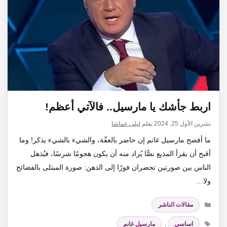
اربط جأشك يا مارسيل.. فالآتي أعظم!
تشرين الأول 25, 2024
بقلم
ليلى عماشا
ما أفصح مارسيل غانم إن حاضر بالعفّة، والشيء بالشيء يذكر! وما
أقبح أن يقرأ المذيع نصًّا يُراد منه أن يكون هجومًا شرسًا، فيُذهل
الناس بين صورتين تحضران فورًا إلى الذهن: صورة المبتلى بالفضائح
ولا…
التصنيفات
مقالات الناشر
الوسوم
اساسي
,
مارسيل غانم