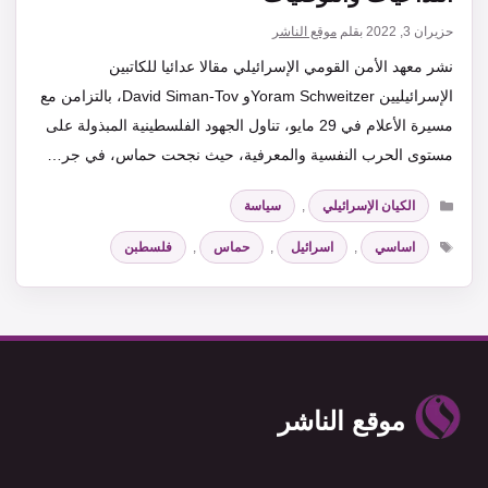
حزيران 3, 2022
بقلم
موقع الناشر
نشر معهد الأمن القومي الإسرائيلي مقالا عدائيا للكاتبين
الإسرائيليين Yoram Schweitzerو David Siman-Tov، بالتزامن مع
مسيرة الأعلام في 29 مايو، تناول الجهود الفلسطينية المبذولة على
مستوى الحرب النفسية والمعرفية، حيث نجحت حماس، في جر…
التصنيفات
الكيان الإسرائيلي
,
سياسة
الوسوم
اساسي
,
اسرائيل
,
حماس
,
فلسطبن
موقع الناشر