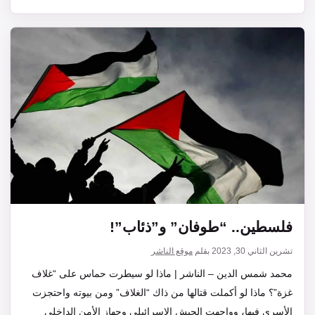
فلسطين.. “طوفان” و”ذئاب”!
تشرين الثاني 30, 2023
بقلم
موقع الناشر
محمد شمس الدين – الناشر | ماذا لو سيطرت حماس على “غلاف
غزة”؟ ماذا لو أكملت قتالها من ذاك “الغلاف” ومن بيوته واحتجزت
الأسرى فيها، وواجهت الجيش الإسرائيلي وجهاز الأمن الداخلي