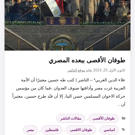
طوفان الأقصى ببعده المصري
كانون الأول 25, 2023
بقلم
موقع الناشر
علاء الدين الغربي* – الناشر | كتب طه حسين معتبرًا أن الأمة
العربية غزت مصر وأذاقتها صنوف العدوان ،فما كان من مؤسس
حركة الاخوان المسلمين حسن البنا، إلا أن فنّد طرح حسين، معتبراً
أن…
التصنيفات
طوفان الأقصى
,
مقالات الناشر
الوسوم
اساسي
,
طوفان الاقصى
,
فلسطبن
,
مصر