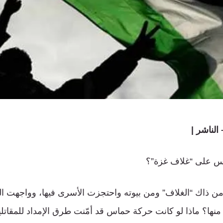
لناشر |
س على “غلاف غزة”؟
ا من ذاك “الغلاف” ومن بيوته واحتجزت الأسرى فيها، وواجهت ا
منها؟ ماذا لو كانت حركة حماس قد أمّنت طرق الإمداد للمقاتلي