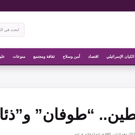
ابحث
في
موقع
الناشر
الكيان الإسرائيلي
اقتصاد
أمن وسلاح
ثقافة ومجتمع
منوعات
علو
ين.. “طوفان” و”ذئا
موقع الناشر
485
قراءة
1 دقائق قراءة