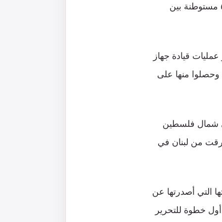
فترة ممكنة في تلك المناطق الفلسطينية المسماة “غلاف”؟؟ (نحو ٧٠٠ كيلومتر و٥٥ مستوطنة بين
 عمليات قيادة جهاز
د وحصلوا منها على
 في شمال فلسطين
سرقت من لبنان في
ها التي أصدرتها عن
 أول خطوة للتحرير