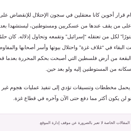
ام قرار أخوين كانا معتقلين في سجون الإحتلال للإنقضاض ع
 على من يقف عندها من عسكريين ومستوطنين، ليستشهدا بعد ذ
ورًا” لكل من تعتقله “إسرائيل” وتقمعه وتحاول إذلاله. كان حلم
 البقاء في “غلاف غزة” واحتلال بيوتها وأسر أصحابها والمفاو
 البقعة من أرض فلسطين التي أصبحت بحكم المحررة بعدما ق
كانه من المستوطنين إليه ولو بعد حين.
 يحمل مخططات وتنسيقات تؤدي إلى تنفيذ عمليات هجوم غير ق
و لن يكون أكثر مما دفع حتى الآن وآخره في قطاع غزة.
 المقالات الخاصة لا تعبر بالضرورة عن موقف إدارة الموقع.