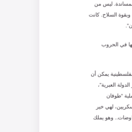
المساندة. ليس من
وبقوة السلاح. كانت
”.
ها في الحروب
فلسطينية يمكن أن
دولة العبرية”،
ملية “طوفان
سكريين، لهي خير
اوضات.. وهو يملك