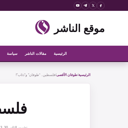
نتقل
لى
لمحتوى
موقع الناشر
الرئيسية
مقالات الناشر
سياسة
الرئيسية
/
طوفان الأقصى
/
فلسطين.. “طوفان” و”ذئاب”!
فلسط
تشرين الثاني 30, 2023