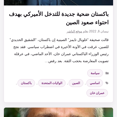
باكستان ضحية جديدة للتدخل الأميركي بهدف
احتواء صعود الصين
نيسان 6, 2022
بقلم
موقع الناشر
قالت صحيفة “غلوبال تايمز” الصينية إن باكستان، “الشقيق الحديدي”
للصين، غرقت في الآونة الأخيرة في اضطراب سياسي. فقد نجح
رئيس الوزراء الباكستاني عمران خان، الأحد الماضي، في عرقلة
تصويت المعارضة بحجب الثقة. بعد رفض…
التصنيفات
سياسة
الوسوم
اساسي
,
الصين
,
الولايات المتحدة
,
باكستان
,
عمران خان