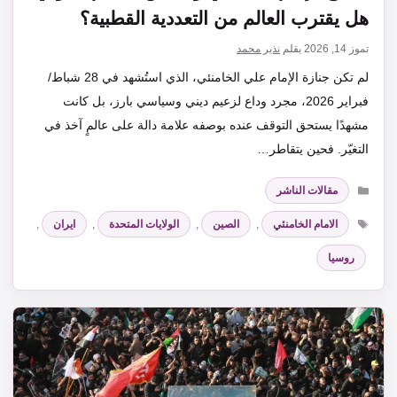
هل يقترب العالم من التعددية القطبية؟
تموز 14, 2026
بقلم
نذير محمد
لم تكن جنازة الإمام علي الخامنئي، الذي استُشهد في 28 شباط/
فبراير 2026، مجرد وداع لزعيم ديني وسياسي بارز، بل كانت
مشهدًا يستحق التوقف عنده بوصفه علامة دالة على عالمٍ آخذ في
التغيّر. فحين يتقاطر…
التصنيفات
مقالات الناشر
الوسوم
الامام الخامنئي
,
الصين
,
الولايات المتحدة
,
ايران
,
روسيا