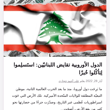
الدول الأوروبية تقايض اللبنانيّين: استَسلِموا
لِتأكُلوا خُبزًا
أيار 28, 2022
بقلم
علي أحمد حجازي
ما بَرِحَت دول أوروبا، منذ ما بعد الحرب العالمية الثانية، موطن
التبعيّة المطلقة للولايات المتّحدة الأميركية. تلك الأرض التي حَوَت
امبراطوريات عُظمى عبر التاريخ، وصدّرَت جزءًا من حضارتها نحو
كثير من بقع الأرض، أضحَت…