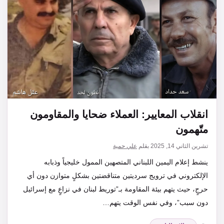
انقلاب المعايير: العملاء ضحايا والمقاومون
متّهمون
تشرين الثاني 14, 2025
بقلم
علي حمية
ينشط إعلام اليمين اللبناني المتصهين الممول خليجياً وذبابه
الإلكتروني في ترويج سرديتين متناقضتين بشكلٍ متوازن دون أي
حرجٍ، حيث يتهم بيئة المقاومة بـ”توريط لبنان في نزاعٍ مع إسرائيل
دون سبب”، وفي نفس الوقت يتهم…
التصنيفات