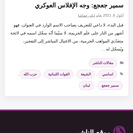
سمير جعجع: وجه الإفلاس العوكري
أيلول 6, 2021
بقلم
ليلى عماشا
قبل البدء، لا داعي للتعريف بصاحب الاسم الوارد في العنوان، فهو
أشهر من النار على علَم الجريمة، لا سيّما أنّه سجّل اسمه في لائحة
متعدّدي المواهب الجرمية، من الاغتيال المباشر إلى التفجير،
ويُسجّل له…
التصنيفات
مقالات الناشر
الوسوم
اساسي
,
الشيعة
,
القوات اللبنانية
,
حزب الله
,
سمير جعجع
,
لبنان
موقع الناشر