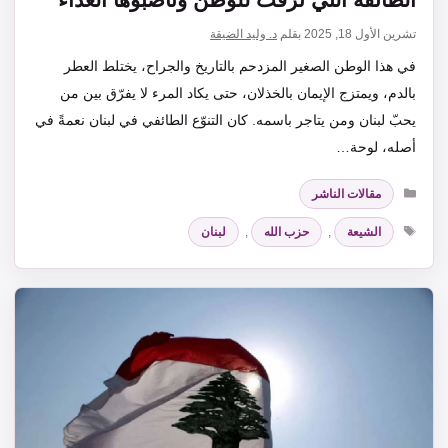
تشرين الأول 18, 2025
بقلم
د. وليد الضيقة
في هذا الوطن الصغير المزدحم بالتاريخ والجراح، يختلط العطر
بالدم، ويمتزج الإيمان بالخذلان، حتى يكاد المرء لا يفرّق بين من
يحبّ لبنان ومن يتاجر باسمه. كان التنوّع الطائفي في لبنان نعمةً في
أصله، لوحة…
التصنيفات
مقالات الناشر
الوسوم
الشيعة
,
حزب الله
,
لبنان