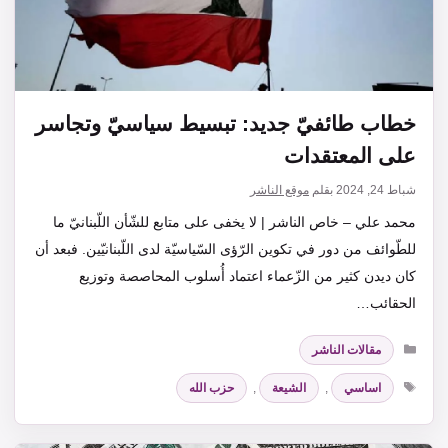
خطاب طائفيّ جديد: تبسيط سياسيّ وتجاسر
على المعتقدات
شباط 24, 2024
بقلم
موقع الناشر
محمد علي – خاص الناشر | لا يخفى على متابع للشّأن اللّبنانيّ ما
للطّوائف من دور في تكوين الرّؤى السّياسيّة لدى اللّبنانيّين. فبعد أن
كان ديدن كثير من الزّعماء اعتماد أُسلوب المحاصصة وتوزيع
الحقائب…
التصنيفات
مقالات الناشر
الوسوم
اساسي
,
الشيعة
,
حزب الله