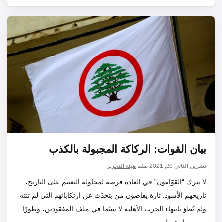
بيان القوات: الركاكة المجبولة بالكذب
تشرين الثاني 20, 2021
بقلم
هيئة التحرير
لا يترك “القوّاتيون” في العادة فرصة لمحاولة التعتيم على التاريخ،
تاريخهم الأسود. تارة يقاضون من يتحدّث عن ارتكاباتهم التي لم تنته
ولم تُطوَ بانتهاء الحرب الأهلية لا سيّما في ملف المفقودين، وطورًا