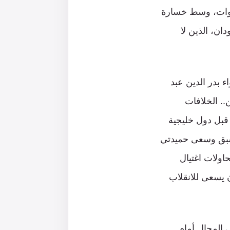
سنوات، وسط خسارة
دان، الذين لا
ء بدر الدين عبد
.. الخلافات
قبل دول خليجية
ه سبق وسعى حميدتي
ة تلاها محاولات اغتيال
 يسعى للانقلاب
 المجال أمام