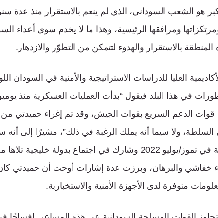
كبر هو الشعب السوداني، الذي لم ينعم بالاستقرار منذ عدة 
 ومرتكزاتها ومرافقها الرئيسية، وهذا ما لا يخدم سوى أعداء السو
المنطقة بالاستقرار والهدوء لتتمكن من التطوّر والازدهار.
اديمية العليا للدراسات الاستراتيجية والأمنية في السودان اللوا
ورات في هذا البلد فيقول “بدأت العمليات العسكرية منذ يومين
 قوات الدعم السريع بقوات الجيش، وقد تم إغراء حميدتي من 
ى السلطة، ولا سيما أنه يملك الرغبة في ذلك”، مشيرًا إلى أن
للانقلاب على السلطة في تموز/يوليو 2022 وشارك في اجتماع بدولة خليجي
اء خفاشي والبرهان، وبرزت عدة إشارات أوحت أن حميدتي كان
مات متوفرة لدى الأجهزة الأمنية والاستخبارية.
 تجاوز القوات المسلحة السودانية عن هذه المساعي إفساحًا في