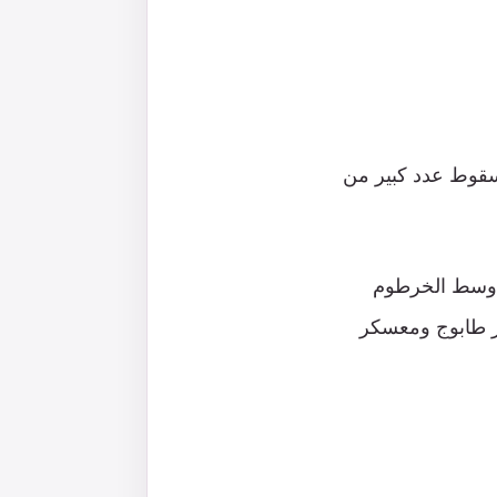
قوط عدد كبير من
م وسط الخرطوم
كر طابوج ومعسكر