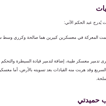
يات
يُدرج عبد الحكم الآتي:
مت المعركة في معسكرين كبيرين هما صالحة وكرري وسط س
ى تدمير معسكر طيبة، إضافة لتدمير قيادة السيطرة والتحك
 السريع وقد هربت منه القيادات بعد تسويته بالأرض، أما معس
سلحة.
ب حميدتي