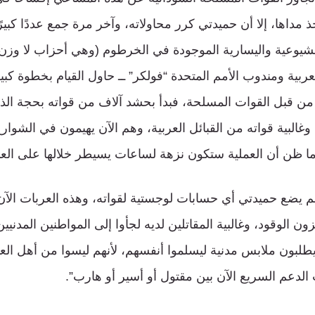
ذ مداها، إلا أن حميدتي كرر محاولاته، وآخر مرة جمع عددًا كبيرً
الشيوعية واليسارية الموجودة في الخرطوم (وهي أحزاب لا وزن 
ربية ومندوب الأمم المتحدة “فولكر” ــ حاول القيام بخطوة كب
ن قبل القوات المسلحة، فبدأ بحشد آلاف من قواته بحجة الذه
غالبية قواته من القبائل العربية، وهم الآن يهيمون في الشوا
ا ظن أن العملية ستكون نزهة لساعات يسيطر خلالها على الع
 يضع حميدتي أي حسابات لوجستية لقواته، وهذه العربات الآن
ن الوقود، وغالبية المقاتلين لديه لجأوا إلى المواطنين المدنيي
يطلبون ملابس مدنية ليسلموا أنفسهم، لأنهم ليسوا من أهل الع
الدعم السريع الآن بين مقتول أو أسير أو هارب”.