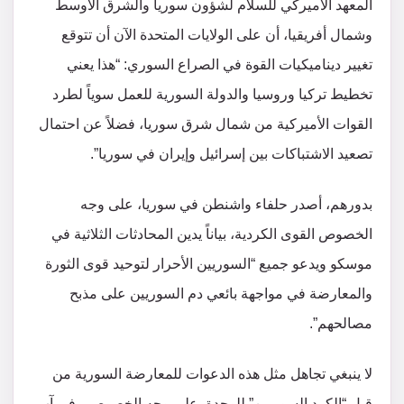
المعهد الأميركي للسلام لشؤون سوريا والشرق الأوسط
وشمال أفريقيا، أن على الولايات المتحدة الآن أن تتوقع
تغيير ديناميكيات القوة في الصراع السوري: “هذا يعني
تخطيط تركيا وروسيا والدولة السورية للعمل سوياً لطرد
القوات الأميركية من شمال شرق سوريا، فضلاً عن احتمال
تصعيد الاشتباكات بين إسرائيل وإيران في سوريا”.
بدورهم، أصدر حلفاء واشنطن في سوريا، على وجه
الخصوص القوى الكردية، بياناً يدين المحادثات الثلاثية في
موسكو ويدعو جميع “السوريين الأحرار لتوحيد قوى الثورة
والمعارضة في مواجهة بائعي دم السوريين على مذبح
مصالحهم”.
لا ينبغي تجاهل مثل هذه الدعوات للمعارضة السورية من
قبل “الكرد السوريين” للوحدة. على وجه الخصوص ، في آب