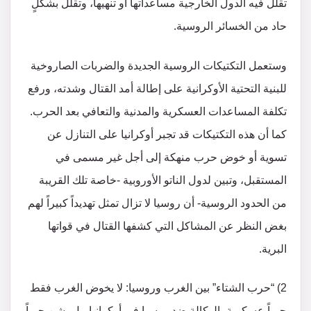
تقلل فيه الدول الخارجية مساعداتها أو تنهيها، وتقلل بشكلٍ
حاد من الخسائر الروسية.
وستعمل التكتيكات الروسية الجديدة والضربات الصاروخية
للبنية التحتية الأوكرانية على إطالة أمد القتال وشدته، ورفع
تكلفة المساعدات العسكرية والمدنية والتعافي بعد الحرب.
كما أن هذه التكتيكات قد تجبر أوكرانيا على التنازل عن
تسوية أو خوض حرب منهكة إلى أجل غير مسمى في
المستقبل، وتبين لدول الناتو الأوروبية -خاصة تلك القريبة
من الحدود الروسية- أن روسيا لا تزال تمثل تهديداً كبيراً لهم
بغض النظر عن المشاكل التي كشفها القتال في قواتها
البرية.
2) “حرب الشتاء” بين الغرب وروسيا: لا يخوض الغرب فقط
حرباً عسكرية بالوكالة ضد روسيا في أوكرانيا، بل يشن حرباً