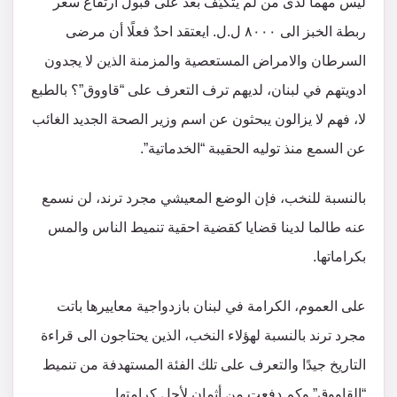
ليس مهماً لدى من لم يتكيّف بعد على قبول ارتفاع سعر
ربطة الخبز الى ٨٠٠٠ ل.ل. ايعتقد احدٌ فعلًا أن مرضى
السرطان والامراض المستعصية والمزمنة الذين لا يجدون
ادويتهم في لبنان، لديهم ترف التعرف على “قاووق”؟ بالطبع
لا، فهم لا يزالون يبحثون عن اسم وزير الصحة الجديد الغائب
عن السمع منذ توليه الحقيبة “الخدماتية”.
بالنسبة للنخب، فإن الوضع المعيشي مجرد ترند، لن نسمع
عنه طالما لدينا قضايا كقضية احقية تنميط الناس والمس
بكراماتها.
على العموم، الكرامة في لبنان بازدواجية معاييرها باتت
مجرد ترند بالنسبة لهؤلاء النخب، الذين يحتاجون الى قراءة
التاريخ جيدًا والتعرف على تلك الفئة المستهدفة من تنميط
“القاووق” وكم دفعت من أثمان لأجل كرامتها.