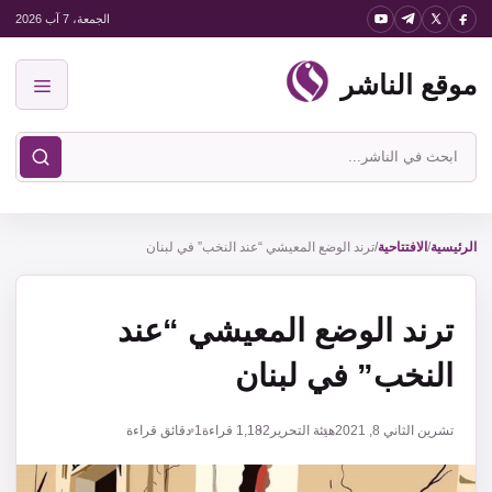
نتقل
الجمعة، 7 آب 2026
لى
موقع الناشر
لمحتوى
القائمة
ابحث
في
موقع
الناشر
الرئيسية
/
الافتتاحية
/
ترند الوضع المعيشي “عند النخب” في لبنان
ترند الوضع المعيشي “عند
النخب” في لبنان
تشرين الثاني 8, 2021
هيئة التحرير
1,182
قراءة
1 دقائق قراءة