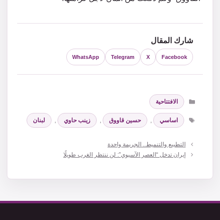
شارك المقال
WhatsApp
Telegram
X
Facebook
التصنيفات
الافتتاحية
الوسوم
اساسي
,
حسين قاووق
,
زينب حاوي
,
لبنان
التطبيع والتنميط.. الجريمة واحدة
إيران تدخل “العصر الآسيوي”: لن ننتظر الغرب طويلًا