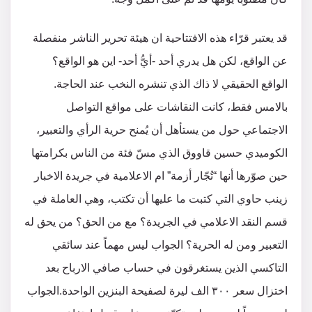
قد يعتبر قرّاء هذه الافتتاحية ان هيئة تحرير الناشر منفصلة
عن الواقع، لكن هل يدري أحد -أيُّ أحد- اين هو الواقع؟
الواقع الحقيقي لا ذاك الذي تنشره النخب عند الحاجة.
بالامس فقط، كانت النقاشات على مواقع التواصل
الاجتماعي حول من يستأهل أن يُمنح حرية الرأي والتعبير،
الكوميدي حسين قاووق الذي مسّ فئة من الناس بكرامتها
حين صوّرها أنها “تُجّار أزمة” ام الاعلامية في جريدة الاخبار
زينب حاوي التي كتبت ما عليها أن تكتب، وهي العاملة في
قسم النقد الاعلامي في الجريدة؟ مع من الحق؟ من يحق له
التعبير ومن له الحرية؟ الجواب ليس مهماً عند سائقي
التاكسي الذين يستغرقون في حساب صافي الارباح بعد
اختزال سعر ٣٠٠ الف ليرة لصفيحة البنزين الواحدة.الجواب