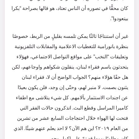
كان محقًّا في تصوره أن الناس تعتاد، هو قالها بصراحة “بكرا
بيتعودوا”.
غير أن استنتاجًا ثالثًا يمكن تلمسه بقليلٍ من الربط، خصوصًا
بنظرة بانورامية للتغطيات الاعلامية والمقابلات التلفزيونية
وتعليقات “النخب” على مواقع التواصل الاجتماعي، فهؤلاء
يتحدثون باسم فقراء لبنان، ينقلون شكواهم واوجاعهم، لكن
هل حقًا هؤلاء منهم؟ الجواب الواضح أن لا، فقراء لبنان
يئنون بصمت. لا منبر لهم، وحتّى إن وجد، فلن يكون بعيدًا
عن اجندات الاستثمار بآلامهم. كل شيء يتلاشى مع اطفاء
كاميرا المراسل وقطع البث. اتذكرون حالات الفقر التي
فتحت لها الهواء خلال احتجاجات السابع عشر من تشرين
من العام ٢٠١٩؟ اين هم الآن؟ لا احد يعلم عنهم شيئًا. الذي
كان مطلوبًا يومها قد تمّ على اكمل وجه.