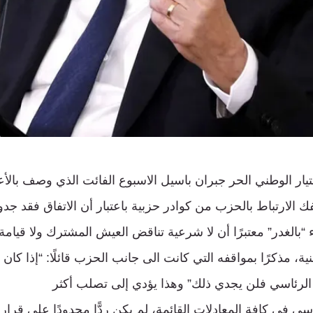
تيار الوطني الحر جبران باسيل الاسبوع الفائت الذي وصف بال
ك الارتباط بالحزب من كوادر حزبية باعتبار أن الاتفاق فقد ج
بالغدر” معتبرًا أن لا شرعية تناقض العيش المشترك ولا قيامة
ة، مذكرًا بمواقفه التي كانت الى جانب الحزب قائلًا: “إذا كا
 الرئاسي فلن يجدي ذلك” وهذا يؤدي إلى تصلب أكثر
سي في كافة المعادلات القائمة، لم يكن ردًّا محدودًا على قرار 