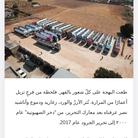
طغت البهجة على كلّ شعور بالقهر. فلحظة من فرجٍ تزيل
أعمارًا من المرارة. نُثر الأرزّ والورد، زغاريد ودموع وأناشيد
نصر عرفناه بعد معارك التحرير، من “دحر الصهيونية” عام
٢٠٠٠ إلى تحرير الجرود عام 2017.