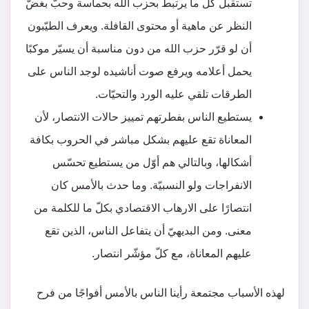
تستقبل كلّ ما يرتبط بحزب الله بحماسة وحبّ بغضّ
النظر عن ماهية أو محتوى القافلة. ويعرف الطيّبون
أن لو قرّر حزب الله من دون مناسبة أن يسيّر موكبًا
يحمل أعلامه ويرفع صوت أناشيده لوجد الناس على
الطرقات تلقي عليه الورد والتحيّات.
يستطيع الناس بفطرتهم تمييز حالات الانتصار، لأن
المعاناة تقع عليهم بشكل مباشر في الحروب بكافة
أشكالها، وبالتالي هم أوّل من يستطيع تحسّس
الانفراجات ولو النسبيّة. وما حدث بالأمس كان
انتصارًا على الارهاب الاقتصادي بكلّ ما للكلمة من
معنى. ومن البديهيّ أن يتفاعل الناس، الذين تقع
عليهم المعاناة، مع كلّ مؤشّر انتصار.
لهذه الأسباب مجتمعة رأينا الناس بالأمس أفواجًا من فرح