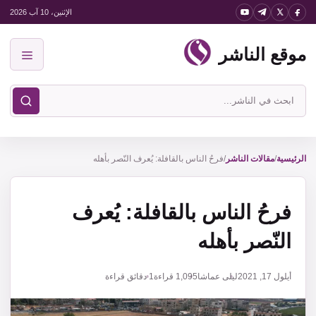
نتقل
الإثنين، 10 آب 2026
لى
موقع الناشر
لمحتوى
القائمة
ابحث
في
موقع
الناشر
الرئيسية
/
مقالات الناشر
/
فرحُ الناس بالقافلة: يُعرف النّصر بأهله
فرحُ الناس بالقافلة: يُعرف
النّصر بأهله
أيلول 17, 2021
ليلى عماشا
1,095
قراءة
1 دقائق قراءة