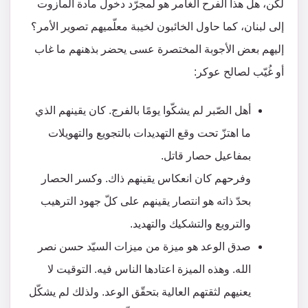
لكن، هل هذا الفرح الغامر هو لمجرّد دخول مادة المازوت
إلى لبنان، كما حاول الخائبون لخيبة معلّميهم تصوير الأمر؟
إليهم بعض الأجوبة المختصرة عسى يحضر بذهنهم ما غاب
أو غُيّب لصالح عوكر:
أهل الصّبر لم يشكّوا يومًا بالفرج. كان يقينهم الذي
ما اهتزّ تحت وقع التهديدات بالتجويع والتهويلات
بمفاعيل حصار قاتل.
وفرحهم كان انعكاس يقينهم ذاك. وكسر الحصار
بحدّ ذاته هو انتصار يقينهم على كلّ جهود الترهيب
والترويع والتشكيك والتهديد.
صدق الوعد هو ميزة من ميزات السيّد حسن نصر
الله. وهذه الميزة اعتادها الناس فيه. التوقيت لا
يعنيهم لثقتهم العالية بتحقّق الوعد. ولذلك لم يشكّل