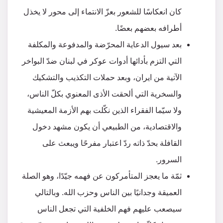
كان انعكاسًا للشعور بعزّ الانتماء إلى محور لا يخذل
أطرافه بعضهم بعضًا.
بعد سيول الدعاية المحرّضة والمدفوعة والمكلفة
التي التزم بأدائها أدوات عوكر في لبنان ضدّ البواخر
الآتية من ايران، وبعد حملات التكذيب والتشكيك
والسخرية التي ألحقت الأذى المعنوي بكلّ الناس،
ولا سيّما الفقراء الذين نكّلت بهم الأزمة المعيشية
والاقتصادية، من الطبيعي أن يكون مشهد دخول
القافلة بحدّ ذاته ردّ اعتبار مفرحًا ويبعث على
السرور.
ثمّة ما يعجز المتأمركون عن فهمه جيّدًا، وهو الصلة
العميقة وجدانيًا بين الناس وحزب الله. وبالتالي
سيصعب عليهم فهم الخلفية التي تجعل الناس