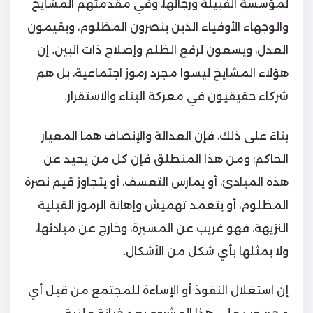
لمؤسسة القبيلة ورجالها، وفي مقدمتهم المشايخ
والوجهاء الأوفياء الذين ينصرون المظلوم، ويقيمون
العدل، ويسعون لرفع الظلم وإصلاح ذات البين. إن
هؤلاء المشايخ ليسوا مجرد رموز اجتماعية، بل هم
شركاء حقيقيون في معركة البناء والاستقرار.
بناءً على ذلك، فإن العدالة والإنصاف هما المعيار
الحاكم؛ ومن هذا المنطلق فإن كل من يحيد عن
هذه المبادئ، أو يمارس التعسف، أو يتجاوز قيم نصرة
المظلوم، أو يتعمد تهميش وإهانة الرموز القبلية
النزيهة، فهو غريب عن المسيرة، وخارج عن مبادئها،
ولا يمثلها بأي شكل من الأشكال.
إن استغلال النفوذ أو الإساءة للمجتمع من قِبل أي