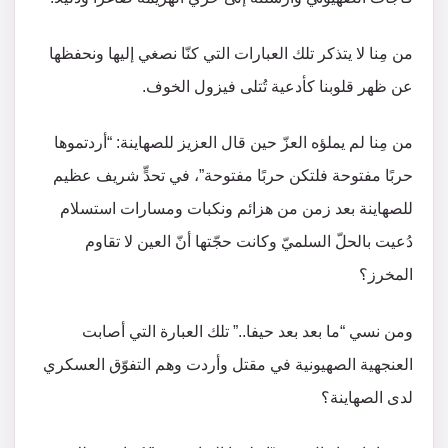
من مِنا لا يتذكر تلك العبارات التي كنّا نصغي إليها ونحفظها
عن ظهر قلوبنا كأدعية تُتلى فيزول الخوف.
من مِنا لم يملؤه العزّ حين قال العزيز للصهاينة: “أردتموها
حربًا مفتوحة فلتكن حربًا مفتوحة”، في تحدٍّ شريف عظيم
للصهاينة بعد زمن من هزائم ونكبات ومسارات استسلام
دُعيت بالحلّ السلميّ وكانت حجّتها أنّ العين لا تقاوم
المخرز؟
ومن نسي “ما بعد بعد حيفا..” تلك العبارة التي أصابت
العنجهية الصهيونية في مقتل وأردت وهم التفوّق العسكري
لدى الصهاينة؟