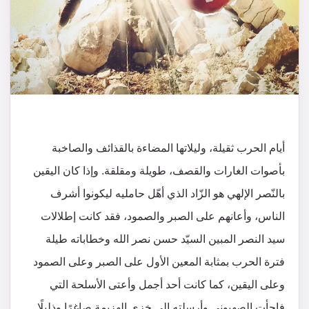
أيام الحرب ثقيلة، وليلاتها المضاءة بالقذائف والصاخبة
بأصوات الغارات والقصف، طويلة ومقلقة. وإذا كان اليقين
بالنّصر الإلهي هو الزّاد الذي أهّل حامليه ليكونوا أشرف
الناس، وأعانهم على الصبر والصمود، فقد كانت إطلالات
سيد النصر المبين السيّد حسن نصر الله وخطاباته طيلة
فترة الحرب بمثابة المعين الأول على الصبر وعلى الصمود
وعلى اليقين، كما كانت أحد أجمل وأعتى الأسلحة التي
فاجأت الصهيوني وأرسلته إلى خزي الهزيمة صاغرًا وذليلًا.