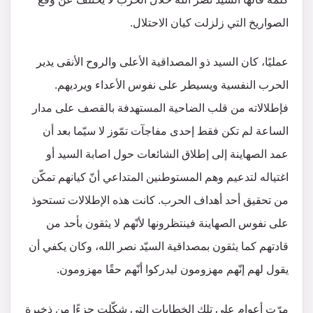
الصواريخ التي زلزلت كيان الاحتلال.
عمليًا، كان السيد ذو المصداقية الأعلى والروح الأنقى يدير
الحرب النفسية ويسيطر على نفوس الأعداء ويرديهم.
فإطلالاته من قلب الضاحية المستهدفة بالقصف على مدار
الساعة لم تكن فقط إحدى مفاجآت تمّوز لا سيّما بعد أن
عمد الصهاينة إلى إطلاق الشائعات حول اصابة السيد أو
اغتياله لتدعيم وهم المستوطنين المتداعي أنّ كيانهم تمكّن
من تحقيق أحد أهداف الحرب. كانت هذه الإطلالات تستحوذ
على نفوس الصهاينة فينتظرونها لأنّهم لا يثقون بأحد من
قادتهم كما يثقون بمصداقية السيّد نصر الله، وكان يكفي أن
يقول لهم إنّهم مهزومون ليدركوا أنّهم حقًا مهزومون.
مرّت أعوام على تلك الخطابات التي شكّلت جزءًا من ذخيرة