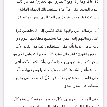
١٥ عامًا وما زال وقع “انظروا إليها تحترق” كما في ذلك
اليوم المجيد. ففي كلّ مرّة نستعيد تلك الجملة الهائلة
ينسكبُ فينا مجدّدًا فيضٌ من العزّ الذي ليس كمثله عزّ.
أما الرسالة التي وجّهها القائد الأمين إلى المجاهدين كردّ
على رسالتهم إليه، فمن مِنا يستطيع مطالعتها اليوم دون
دمع يباهي الدنيا بأنّه ممّن يستظلون كفّ هذا القائد الأب
الحنون القويّ؟ لقد قال سيّدنا لأبنائه فيها: “جوابي لكم هو
شكر لكم إذ قبلتموني واحدًا منكم، وأخًا لكم.. لأنّكم أنتم
القادة وأنتم السّادة”. كلمات هزّت الدنيا بمن فيها، وحلّت
على قلوب المجاهدين ضمّة فيها كلّ العاطفة التي يحيلونها
طلقات في صدر العدوّ.
وفي المقلب الصهيوني، بكلّ دوله وأنظمته، كان وقع كلّ
كلمة قالها السيّد نصر الله خلال الحرب لا يختلف عن وقع