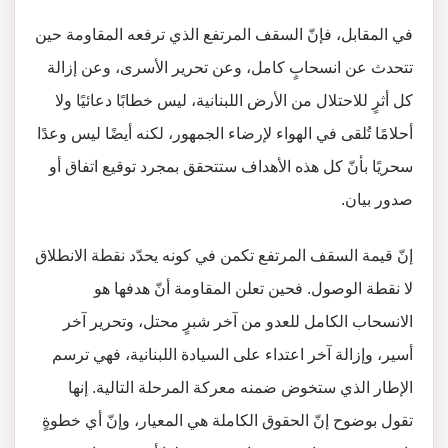
في المقابل، فإنّ السقف المرتفع الذي ترفعه المقاومة حين
تتحدث عن انسحابٍ كامل، وعن تحرير الأسرى، وعن إزالة
كل أثرٍ للاحتلال من الأرض اللبنانية، ليس خطابًا دعائيًا ولا
أحلامًا تُلقى في الهواء لإرضاء الجمهور، لكنه أيضًا ليس وعدًا
سحريًا بأنّ كل هذه الأهداف ستتحقق بمجرد توقيع اتفاق أو
صدور بيان.
إنّ قيمة السقف المرتفع تكمن في كونه يحدّد نقطة الانطلاق
لا نقطة الوصول. فحين تعلن المقاومة أنّ هدفها هو
الانسحاب الكامل للعدو من آخر شبرٍ محتل، وتحرير آخر
أسير، وإزالة آخر اعتداء على السيادة اللبنانية، فهي ترسم
الإطار الذي ستخوض ضمنه معركة المرحلة التالية. إنها
تقول بوضوح إنّ الحقوق الكاملة هي المعيار، وإنّ أي خطوةٍ