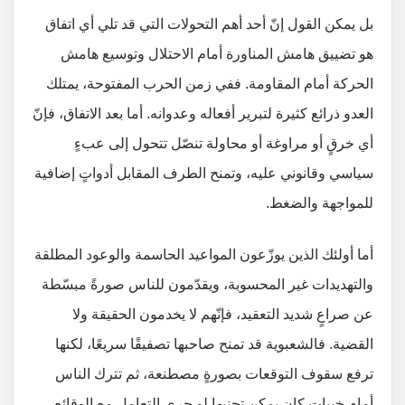
بل يمكن القول إنّ أحد أهم التحولات التي قد تلي أي اتفاق
هو تضييق هامش المناورة أمام الاحتلال وتوسيع هامش
الحركة أمام المقاومة. ففي زمن الحرب المفتوحة، يمتلك
العدو ذرائع كثيرة لتبرير أفعاله وعدوانه. أما بعد الاتفاق، فإنّ
أي خرقٍ أو مراوغة أو محاولة تنصّل تتحول إلى عبءٍ
سياسي وقانوني عليه، وتمنح الطرف المقابل أدواتٍ إضافية
للمواجهة والضغط.
أما أولئك الذين يوزّعون المواعيد الحاسمة والوعود المطلقة
والتهديدات غير المحسوبة، ويقدّمون للناس صورةً مبسّطة
عن صراعٍ شديد التعقيد، فإنّهم لا يخدمون الحقيقة ولا
القضية. فالشعبوية قد تمنح صاحبها تصفيقًا سريعًا، لكنها
ترفع سقوف التوقعات بصورةٍ مصطنعة، ثم تترك الناس
أمام خيباتٍ كان يمكن تجنبها لو جرى التعامل مع الوقائع