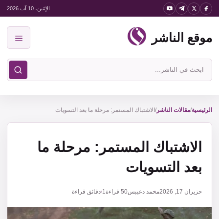
نتقل
الإثنين، 10 آب 2026
لى
موقع الناشر
لمحتوى
القائمة
ابحث
في
موقع
الناشر
الرئيسية
/
مقالات الناشر
/
الاشتباك المستمر: مرحلة ما بعد التسويات
الاشتباك المستمر: مرحلة ما
بعد التسويات
حزيران 17, 2026
محمد دعيبس
50
قراءة
1 دقائق قراءة