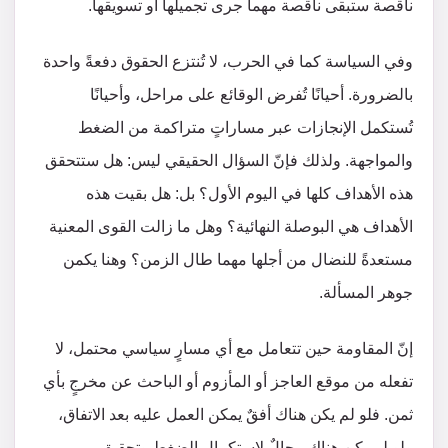
ناقصة ستبقى ناقصة مهما جرى تجميلها أو تسويقها.
وفي السياسة كما في الحرب، لا تُنتزع الحقوق دفعةً واحدة
بالضرورة. أحيانًا تُفرض الوقائع على مراحل، وأحيانًا
تُستكمل الإنجازات عبر مساراتٍ متراكمة من الضغط
والمواجهة. ولذلك فإنّ السؤال الحقيقي ليس: هل ستتحقق
هذه الأهداف كلها في اليوم الأول؟ بل: هل بقيت هذه
الأهداف هي البوصلة النهائية؟ وهل ما زالت القوى المعنية
مستعدةً للنضال من أجلها مهما طال الزمن؟ وهنا يكمن
جوهر المسألة.
إنّ المقاومة حين تتعامل مع أي مسارٍ سياسي محتمل، لا
تفعله من موقع العاجز أو المأزوم أو الباحث عن مخرجٍ بأي
ثمن. فلو لم يكن هناك أفقٌ يمكن العمل عليه بعد الاتفاق،
ولو لم يكن هناك مجالٌ لاستكمال الضغط وتحقيق