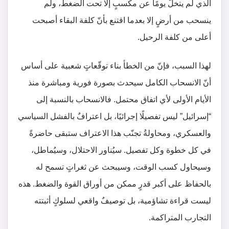
الذي لم يتخلَّ يومًا عن مكسبٍ إلا تحت الضغط، ولم
ينسحب من أرضٍ إلا بعدما اقتنع بأنّ كلفة البقاء أصبحت
أعلى من كلفة الرحيل.
لهذا السبب، فإنّ من الخطأ بناء توقّعاتٍ شعبية على أساس
أنّ الانسحاب الكامل سيحدث بصورة فورية ومباشرة منذ
الأيام الأولى لأي اتفاق محتمل. فالانسحاب بالنسبة إلى
“إسرائيل” ليس تفصيلًا إجرائيًا، بل اعترافٌ بالفشل السياسي
والعسكري، ومحاولةُ تجنّب هذا الاعتراف ستبقى حاضرةً
في كل خطوة وكل تفصيل. سيُناور الاحتلال، وسيُماطل،
وسيحاول كسب الوقت، وسيبحث عن ثغراتٍ تسمح له
بالحفاظ على أكبر قدرٍ ممكن من أوراق القوة والضغط. هذه
ليست قراءة تشاؤمية، بل توصيفٌ واقعي لسلوكٍ أثبتته
التجارب المتراكمة.