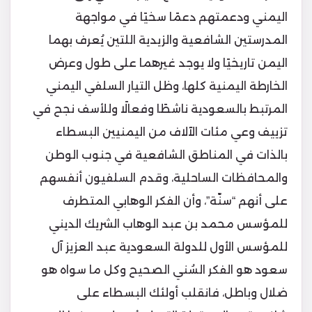
اليمني ودعمتهم دعمًا سخيًا في مواجهة
المدرستين الشافعية والزيدية اللتين يُعرف بهما
اليمن تاريخيًا ولا يوجد غيرهما على طول وعرض
الخارطة اليمنية كلها، وظل التيار السلفي اليمني
المرتبط بالسعودية ناشطًا وفعالًا وللأسف نجح في
تزييف وعي مئات الآلاف من اليمنيين البسطاء
بالذات في المناطق الشافعية في جنوب الوطن
والمحافظات الساحلية، وقدم السلفيون أنفسهم
على أنهم “سنّة”، وأن الفكر الوهابي المتطرف
للمؤسس محمد بن عبد الوهاب الشريك الديني
للمؤسس الأول للدولة السعودية عبد العزيز آل
سعود هو الفكر السُني الصحيح وكل ما سواه هو
ضلال وباطل، فانقلب أولئك البسطاء على