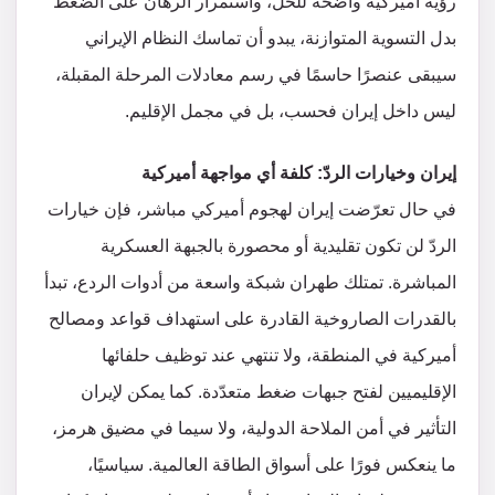
رؤية أميركية واضحة للحل، واستمرار الرهان على الضغط
بدل التسوية المتوازنة، يبدو أن تماسك النظام الإيراني
سيبقى عنصرًا حاسمًا في رسم معادلات المرحلة المقبلة،
ليس داخل إيران فحسب، بل في مجمل الإقليم.
إيران وخيارات الردّ: كلفة أي مواجهة أميركية
في حال تعرّضت إيران لهجوم أميركي مباشر، فإن خيارات
الردّ لن تكون تقليدية أو محصورة بالجبهة العسكرية
المباشرة. تمتلك طهران شبكة واسعة من أدوات الردع، تبدأ
بالقدرات الصاروخية القادرة على استهداف قواعد ومصالح
أميركية في المنطقة، ولا تنتهي عند توظيف حلفائها
الإقليميين لفتح جبهات ضغط متعدّدة. كما يمكن لإيران
التأثير في أمن الملاحة الدولية، ولا سيما في مضيق هرمز،
ما ينعكس فورًا على أسواق الطاقة العالمية. سياسيًا،