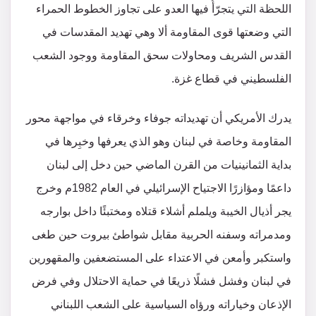
اللحظة التي يتجرّأُ فيها العدو على تجاوز الخطوط الحمراء
التي وضعتها قوى المقاومة ألا وهي تهديد المقدسات في
القدس الشريف ومحاولات سحق المقاومة ووجود الشعب
الفلسطيني في قطاع غزة.
يدرك الأمريكي أن تهديداته جوفاء وخرقاء في مواجهة محور
المقاومة وخاصة في لبنان وهو الذي يعرفها وخبِرها في
بداية الثمانينيات من القرن الماضي حين دخل إلى لبنان
داعمًا ومؤازرًا الاجتياح الإسرائيلي في العام 1982م وخرج
يجر أذيال الخيبة ويلملم أشلاء قتلاه ومختبئًا داخل بوارجه
ومدمراته وسفنه الحربية مقابل شواطئ بيروت حين طغى
واستكبر وأمعن في الاعتداء على المستضعفين والمقهورين
في لبنان وفشل فشلًا ذريعًا في حماية الاحتلال وفي فرض
الإذعان وخياراته ورؤاه السياسية على الشعب اللبناني