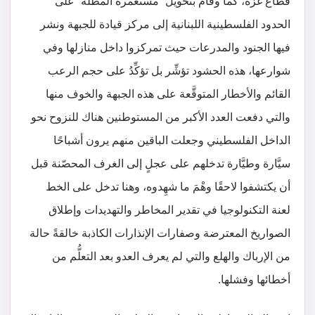
قطاع غزّة، كما وقام بتحويل “مستعمرة المطلّة” على
الحدود الفلسطينية اللبنانية إلى مركز قيادة للجبهة ونشر
فيها الجنود والمدرعات حيث تمركزوا داخل منازلها وفي
شوارعها، هذه الحشود تؤشِّر بل تؤكِّدُ على حجم الرعب
القائم والأخطار المتوقَّعة على هذه الجبهة والخوف منها
والتي دفعت العدد الأكبر من المستوطنين هناك للنزوح نحو
الداخل الفلسطيني وجعلت الباقين منهم يرون أشباحًا
سيَّارة وطيَّارة تدخلهم على عجلٍ إلى الغرف المحصّنة قبل
أن يكتشفوا لاحقًا وهْمَ ما شهِدوه، وهنا تدخل على الخط
لعنة التكنولوجيا في تقدير المخاطر والتهديدات وإطلاق
الصواريخ المعترضة وصفارات الإنذارات الكاذبة خالقةً حالة
من الإرباك والهلع والتي لم يعرف العدو بعد التعلُّم من
أخطائها وفشلها.