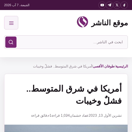
نتقل
الجمعة، 7 آب 2026
لى
موقع الناشر
لمحتوى
القائمة
ابحث
في
موقع
الناشر
الرئيسية
/
طوفان الأقصى
/
أمريكا في شرق المتوسط.. فشلٌ وخيبات
أمريكا في شرق المتوسط..
فشلٌ وخيبات
تشرين الأول 13, 2023
عماد خشمان
1,024
قراءة
1 دقائق قراءة