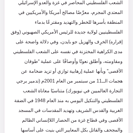
الشعب الفلسطيني المحاصر في غزة والعدو الإسرائيلي
المعتدي المجرم، معرِّضًا مصالح أمريكا والأمريكيين في
المنطقة بأسرها للخطر والتهديد ومقترعًا بدماء
الفلسطينيين لولاية جديدة للرئيس الأمريكي الصهيوني (وفق
إقراره) الخرِف والهزيل جو بايدن، وفي دلالة واضحة على
مدى الكراهية المختزنة في نفسه على الشعب الفلسطيني
ومقاومته، وأطلق نعوتًا وأوصافًا على عملية “طوفان
الأقصى” وبأنها عملية إرهابية توازي أو تزيد ضخامة عن
هجمات الــ11 من سبتمبر من العام 2001م (تدمير برجي
التجارة العالميين في نيويورك) متناسيًا معاناة الشعب
الفلسطيني والتنكيل اليومي به منذ العام 1948 في الضفة
الغربية والقدس الشريف وتهديد المقدسات في المسجد
الأقصى وفي قطاع غزة من الحصار اللاإنساني الظالم
والمجحف والقاتل بكل المعايير التي بنيت على أساسها