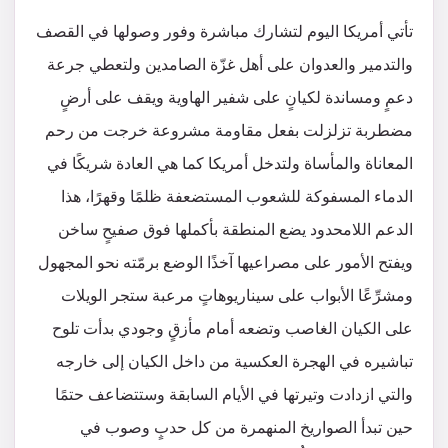
تأتي أمريكا اليوم لتشارك مباشرة وفور وصولها في القصف
والتدمير والعدوان على أهل غزّة الصامدين ولتعطي جرعة
دعمٍ ومساندة لكيانٍ على شفير الهاوية ويقف على أرضٍ
مضطربة تزلزلت بفعل مقاومة مشروعة خرجت من رحم
المعاناة والمأساة ولتدخل أمريكا كما هي العادة شريكًا في
الدماء المسفوكة للشعوب المستضعفة ظلمًا وقهرًا، هذا
الدعم اللامحدود يضع المنطقة بأكملها فوق صفيحٍ ساخن
ويفتح الأمور على مصراعيها آخذًا الوضع برمّته نحو المجهول
ومشرِّعًا الأبواب على سيناريوهاتٍ مرعبة ستجر الويلات
على الكيان الغاصب وتضعه أمام مأزقٍ وجودي بدأت تلوح
تباشيره في الهجرة العكسية من داخل الكيان إلى خارجه
والتي ازدادت وتيرتها في الأيام السابقة وستتضاعف حتمًا
حين تبدأ الصواريخ المنهمرة من كل حدبٍ وصوب في