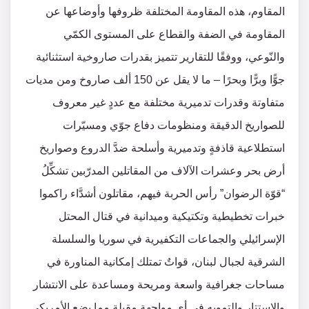
المقاوم، هذه المقاومة المختلفة ظروفها وأوضاعها عن
المقاومة في الضفة والقطاع على المستوى الكمّي
والنّوعي، ووفقًا للتقارير تتميز بقدرات صاروخية استثنائية
جوًّا وبرًّا وبحرًا – ما لا يقل عن 150 ألف صاروخ ومن مديات
متفاوتة وقدرات تدميرية مختلفة مع عددٍ غير معروف
للصواريخ الدقيقة ومنظومات دفاع جوّي ومسيّرات
استطلاعية قاذفةٍ وتدميرية وأسلحة ضدَّ الدروع وصواريخ
أرض بحر وعشرات الآلاف من المقاتلين المدرّبين تشكِّلُ
“قوّة الرضوان” رأس الحربة فيهم، مقاتلون أشدَّاء راكموا
خبرات تخطيطية وتكتيكية وميدانية في قتال المحتل
الإسرائيلي والجماعات التكفيرية في سوريا والسلسلة
الشرقية لجبال لبنان، قواتٌ تمتلك إمكانية المناورة في
مساحات جغرافية واسعة ومريحة ومساعدة على الانتشار
والاستتار والتمويه في أي مواجهة مقبلة مما يضع الأمريكي