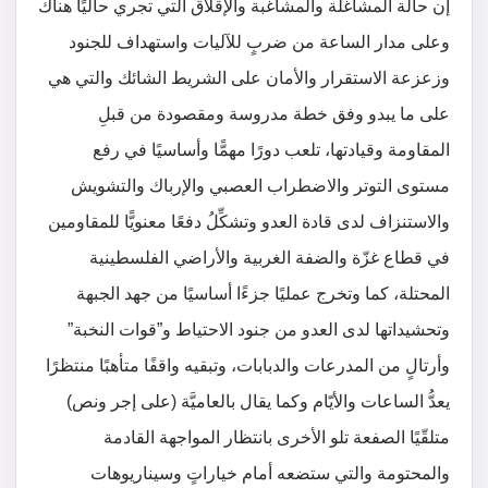
إن حالة المشاغلة والمشاغبة والإقلاق التي تجري حاليًا هناك
وعلى مدار الساعة من ضربٍ للآليات واستهداف للجنود
وزعزعة الاستقرار والأمان على الشريط الشائك والتي هي
على ما يبدو وفق خطة مدروسة ومقصودة من قبلِ
المقاومة وقيادتها، تلعب دورًا مهمًّا وأساسيًا في رفع
مستوى التوتر والاضطراب العصبي والإرباك والتشويش
والاستنزاف لدى قادة العدو وتشكِّلُ دفعًا معنويًّا للمقاومين
في قطاع غزّة والضفة الغربية والأراضي الفلسطينية
المحتلة، كما وتخرج عمليًا جزءًا أساسيًا من جهد الجبهة
وتحشيداتها لدى العدو من جنود الاحتياط و”قوات النخبة”
وأرتالٍ من المدرعات والدبابات، وتبقيه واقفًا متأهبًا منتظرًا
يعدُّ الساعات والأيّام وكما يقال بالعاميَّة (على إجر ونص)
متلقّيًا الصفعة تلو الأخرى بانتظار المواجهة القادمة
والمحتومة والتي ستضعه أمام خياراتٍ وسيناريوهات