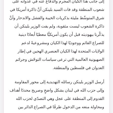
إلى جانب هذا الكيان المجرم والدفاع عنه في عدوانه على
شعوب المنطقة وقد فات السيد بلينكن أنَّ ذاكرة أمريكا في
شرق المتوسِّط مليئة بذكريات الخيبة والفشل والاندحار وأنَّ
ذاكرة الشعوب ليست مثقوبة، ولم يفت الوزير بلينكن أن
يذكّرنا بيهوديته قبل أن يكون أمريكيًّا معطيًا أبعادًا دينية
للصراع القائم ووجوديًا لهذا الكيان ومشروعيةً لدعم
الولايات المتحدة لهذا الكيان العنصري الهجين في إطار
الصهيونية العالمية التي ترعى سياسات التوحّش وجرائم
العدوان في فلسطين والمنطقة.
أرسل الوزير بلينكن رسائله التهديدية إلى محور المقاومة
وإلى حزب الله في لبنان بشكل واضحٍ وصريح محددًا أهداف
القدوم إلى المنطقة على عجل وهي التصدّي لحزب الله
ومحاولة منعه من الدخول طرفًا في الصراع الدائر بين