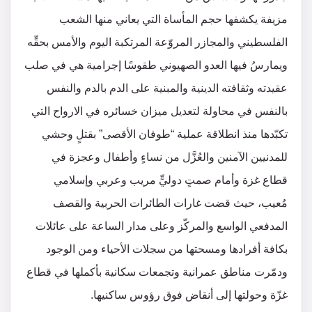
مزيفة يكشفها حجم المأساة التي يعاني منها الشعب
الفلسطيني والمجازر المروّعة المرتكبة اليوم والأمس بحقِّه
ويمارسُ فيها العدو الصهيوني طقوسًا إجرامية هي في صلب
عقيدته وثقافته الدينية والمبنية على الدم بالدم والنفس
بالنفس في محاولة لتعديل ميزان خسائره في الارواح التي
تكبّدها منذ انطلاقة عملية “طوفان الأقصى” بقتلٍ وحشي
للمدنيين الآمنين والعُزَّل من نساءٍ وأطفال وعجزة في
قطاع غزة وأمام صمتٍ دوليٍّ مريب وعربي وإسلامي
مُعيب، حيث قضت غارات الطائرات الحربية والقصف
المدفعي الواسع والمركّز وعلى مدار الساعة على عائلات
بكافة أفرادها ومسحتها من سجلات الأحياء ومن الوجود
ودمّرت مناطق عمرانية وتجمعات سكانية بأكملها في قطاع
غزّة وحولتها إلى أنقاض فوق رؤوس ساكنيها.