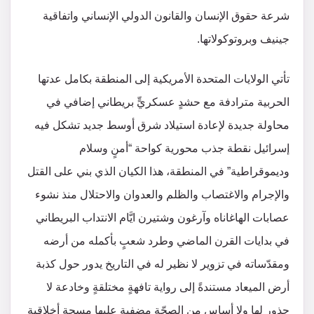
شرعة حقوق الإنسان والقانون الدولي الإنساني واتفاقية
جينيف وبروتوكولاتها.
تأتي الولايات المتحدة الأمريكية إلى المنطقة بكامل عدتها
الحربية مترادفة مع حشدٍ عسكريٍّ بريطاني إضافي في
محاولة جديدة لإعادة استيلاد شرق أوسط جديد تشكل فيه
إسرائيل نقطة جذب محورية كواحة “أمنٍ وسلام
وديموقراطية” في المنطقة، هذا الكيان الذي بني على القتل
والإجرام والاغتصاب والظلم والعدوان والاحتلال منذ نشوء
عصابات الهاغاناه وآرغون وشتيرن ايَّام الانتداب البريطاني
في بدايات القرن الماضي وطرد شعبٍ بأكمله من أرضه
ومقدّساته في تزوير لا نظير له في التاريخ يدور حول كذبة
أرض الميعاد مستندةً إلى رواية تافهةٍ مختلقةٍ وخادعة لا
جذور لها ولا أساس من الصحّة مضفية عليها مسحة أخلاقية