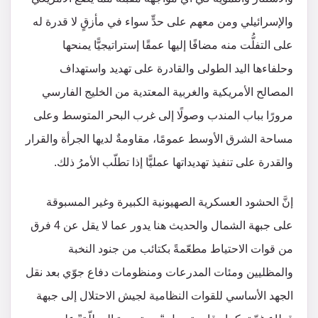
والإسرائيلي ومن معهم على حدٍّ سواء في مأزقٍ لا قدرة له
على التفلُّت منه مضافًا إليها عمقًا إستراتيجيًّا يمنحها
وحلفاءها اليد الطولى والقادرة على تهديد واستهداف
المصالح الأمريكية والغربية المعتدية من الخليج الفارسي
مرورًا بباب المندب وصولًا إلى غرب البحر المتوسط وعلى
مساحة الشرق الأوسط عمومًا، مقاومةٌ لديها الجرأة والقرار
والقدرة على تنفيذ تهديداتها عمليًّا إذا تطلّب الأمرُ ذلك.
إنَّ الحشود العسكرية الصهيونية الكبيرة وغير المسبوقة
على جبهة الشمال والحديث هنا يدور عما لا يقل عن 4 فرق
من قوات الاحتياط مطعّمةً بكتائب من جنود النخبة
والمظليين ومئات المدرعات ومنظومات دفاع جوّي بعد نقل
الجهد الأساسي للقوات النظامية لجيش الاحتلال إلى جبهة