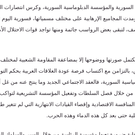
دة السورية والمؤسسة الدبلوماسية السورية، وكرس انتصارات ال
مدت المجاميع الإرهابية على مختلف مسمياتها، فسورية اليو
، لتبقى بعض الرواسب جاثمة ومنها تواجد قوات الاحتلال الأ
 تكتمل صورتها ووضوحها إلا بمضاعفة المقاومة الشعبية لمختلف ال
 بالتزامن مع اكتساب فرصة عودة العلاقات العربية بحكم التواف
اسية السورية، فالعقد الاجتماعي الجديد وما ينتج عنه من غل 
ن خلال فصل السلطات وتفعيل المؤسسة التشريعية لتواكب 
منافسة الاقتصادية وإقصاء القيادات الانتهازية التي لم تتغير ط
خلية حتى بعد كل هذه الدماء وهذه الحرب.
اخلية ضرورة تعيها مؤسسة الرئاسة من خلال السير والسلوك الس