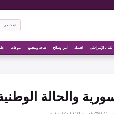
ابحث
في
موقع
الناشر
الكيان الإسرائيلي
اقتصاد
أمن وسلاح
ثقافة ومجتمع
منوعات
علو
ورية والحالة الوطنية
ن 10, 2023
موقع الناشر
533
قراءة
1 دقائق قراءة