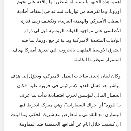
أهمية هذه الجبهة بالنسبة لواشنطن أنها واقعة على تخوم
أوروبا، وما تفرضه من توازنات تساعد في إسقاط أحادية
القطب الأميركي والهيمنة الغربية، وتكشف زيف قدرة
الأطلسي على مواجهة القوات الروسية قبل لي ذراع
الولايات المتحدة الأميركية وبداية تراجع دورها، بما فيه
الشرق الأوسط الملتهب بالحروب التي تديرها أميركا بهدف
استمرار سيطرتها الكاملة.
وكان لبنان إحدى ساحات العمل الأميركي، وتحوّل إلى هدف
مباشر بعد فشل العدو الإسرائيلي في حروبه عليه، فكان
الحصار المالي ليؤسس لحرب اقتصادية بدأت بما عرف
بـ”الثورة” أو “حراك السفارات”، وهي معركة انخرط فيها
اليساري مع التقدمي والمعارض مع شريك الحكم، وما لبثت
أن كشفت خلال أيام عن أهدافها الحقيقية ضد المقاومة