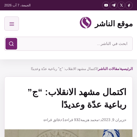
نتقل
الجمعة، 7 آب 2026
لى
موقع الناشر
لمحتوى
القائمة
ابحث
في
موقع
الناشر
الرئيسية
/
مقالات الناشر
/
اكتمال مشهد الانقلاب: “ج” رباعية عدّة وعديدًا
اكتمال مشهد الانقلاب: “ج”
رباعية عدّة وعديدًا
حزيران 9, 2023
د. محمد هزيمة
932
قراءة
1 دقائق قراءة