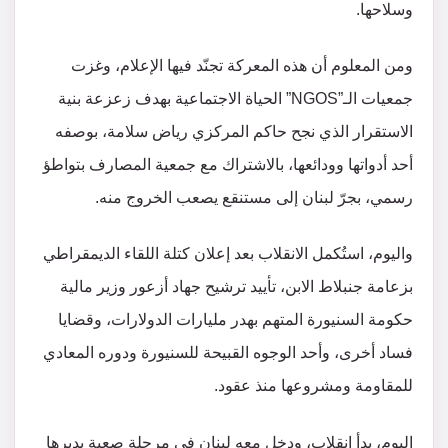
وسلاحها.
ومن المعلوم أن هذه المعركة تجنّد فيها الإعلام، وغزت
جمعيات الـ”NGOS” الحياة الاجتماعية بهدف زعزعة بنية
الاستقرار الذي نجح حاكم المركزي رياض سلامة، بوصفه
أحد أدواتها وودائعها، بالاشتراك مع جمعية المصارف بتواطؤ
رسمي، بجرّ لبنان إلى مستنقع يصعب الخروج منه.
واليوم، استُكمل الانقلاب بعد إعلان كتلة اللقاء الديمقراطي
بزعامة جنبلاط الابن، تأييد ترشيح جهاد أزعور وزير مالية
حكومة السنيورة المتهم بهدر مليارات الدولارات، وقضايا
فساد أخرى، وأحد الوجوه القبيحة للسنيورة ودوره المعادي
للمقاومة ومشروعها منذ عقود.
اليوم، بدأ انقلاب، ودخل معه لبنان في مرحلة صعبة يديرها