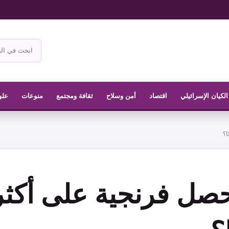
ابحث
في
موقع
الناشر
الكيان الإسرائيلي
اقتصاد
أمن وسلاح
ثقافة ومجتمع
منوعات
علو
 حصل فرنجية على أكث