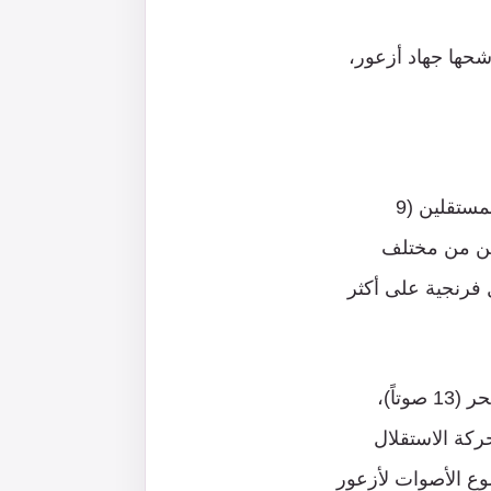
قصى درجاتها، إذ أعلنت أنها تملك 68 صوتًا لمرشحها جهاد أزعور،
أن يحصل فرنجية على أصوت حركة أمل (15 صوتًا)، حزب الله (15 صوتًا)، النواب المستقلين (9
ن)، الطشناق (3 أصوات)، مسحيين من مختلف
لفرنجية 66 صوتًا؟ماذا لو حصل فرنجية على أكثر
في المقابل، سيحصل أزعور على أصوت القوات اللبنانية (18 صوتًا)، التيار الوطني الحر (13 صوتاً)،
وات)، الكتائب اللبنانية (5 أصوات) ، حركة الاستقلال
ن مجموع الأصوات لأزعور