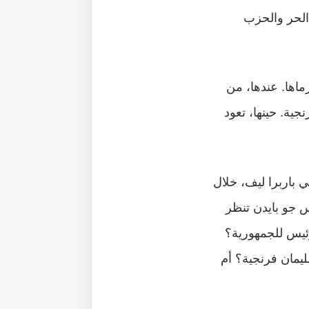
 الحر والحزب
ماها. عندها، من
جية. حينها، تعود
ي باربرا ليف، خلال
س جو بايدن تنظر
ئيس للجمهورية؟
ليمان فرنجية؟ أم