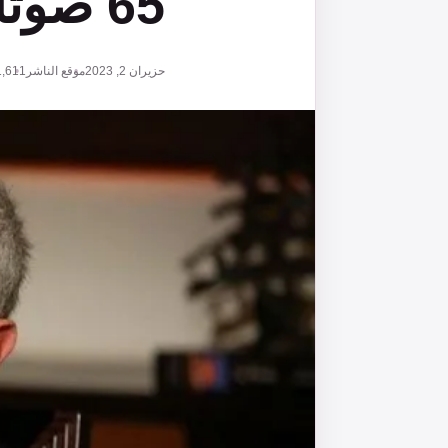
65 صوتًا؟
حزيران 2, 2023
موقع الناشر
1,611