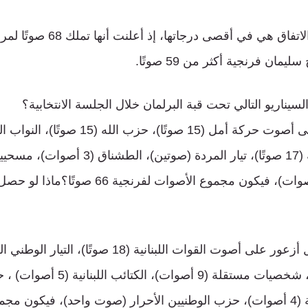
نشوة المعارضة بعد الاتفاق هي في أ
يمان فرنجية أكثر من 59 صوتًا.
سيناريو التالي تحت قبة البرلمان خلال الجلسة الانتخابية؟
أصوات)، نواب السنة (17 صوتًا)، تيار المردة (صوتي
التيارات والكتل (5 أصوات)، فيكون مجموع الأصوات 
التغيريين (8 أصوات)، شخصيات مستقلة (9 أص
(صوتين)، نواب السنّة (4 أصوات)، حزب الوطنيين الأحرار (صوت واحد)، فيكو