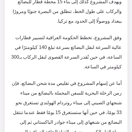
ويهدف المشروع كذلك إلى بناء 15 محطة قطار للبضائع
والركاب على طول الخط، تنطلق من البصرة جنوبًا ومرورًا
ببغداد ووصولًا إلى الحدود مع تركيا.
وفق المشروع، تخطط الحكومة العراقية لتسيير قطارات
عالية السرعة لنقل البضائع بسرعة تبلغ 140 كيلومترًا في
الساعة، في حين تُقدر السرعة القصوى لنقل الركاب بـ300
كيلومتر في الساعة.
أما عن إسهام المشروع في تقليص مدة شحن البضائع، فإن
زمن الرحلة البحرية للسفن المحملة بالبضائع من ميناء
شنجهاي الصيني إلى ميناء روتردام الهولندي تستغرق نحو
33 يومًا، في حين أنها ستستغرق 15 يومًا فقط عندما تنتقل
البضائع من شنغهاي إلى ميناء جوادر الباكستاني ثم إلى
ميناء الفاو الكبير، ومنه عبر القناة الجافة العراقية إلى