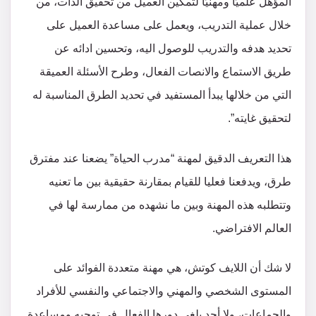
المؤهل علميًا ومهنيًا لتمكين العميل من تحقيق الذات، من
خلال عملية التدريب، ويعمل على مساعدة العميل على
تحديد هدفه والتدريب للوصول اليه، وتحسين ادائه عن
طريق الاستماع والانصات الفعال، وطرح الأسئلة العميقة
التي من خلالها يبدأ المستفيد في تحديد الطرق المناسبة له
لتحقيق غايته”.
هذا التعريف الدقيق لمهنة “مدرب الحياة” يضعنا عند مفترق
طرق، ويدفعنا فعليا للقيام بمقارنة حقيقية بين ما تعنيه
وتتطلبه هذه المهنة وبين ما نشهده من ممارسة لها في
العالم الافتراضي.
لا شك أن اللايف كوتش، هي مهنة متعددة الفوائد على
المستوى الشخصي والمهني والاجتماعي والنفسي للأفراد
والجماعات، ولا أحد يلغي دورها الفعال في توجيه ومساعدة