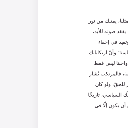
ثلنا، يمتلك من نور
يفقد صوته للأبد،
تفيد في إخفاء
سة” وأنّ ارتكاباتك
 واجبنا ليس فقط
، فالمرتكِب يُشار
ر للحقّ، ولو كان
 السياسي، تاريخًا
 أن يكون إلّا في