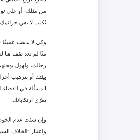
من مثلك، أو على توص
يُكتب لا يفي جرائمك 
وكي لا نذهب عميقًا ف
منّا لم تعد تقف هنا ل
رجالك، ولهول بهجته
بيئتك أو بترهيب أحرار
المسألة في القضاء ال
يعرّي ارتكاباتك.
وإن شئت عدم الخوض ف