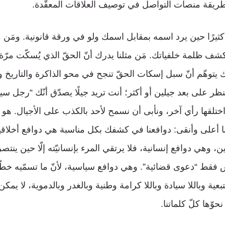
ر كثيرًا حين يرد اسمه بمقابل اسمك ولو في ورقة قانونية. ومَن م
شف ظلمة خلفياتك. مَن مثلنا يدرك أنّ الحقّ الذي يُسكّت مرّة 
يتوهّم أنّ سبل إسكات الحقّ تنجح في محو الذاكرة والتاريخ و
نظر على بعد جيلين أو أكثر؛ أنت تريد جيلًا يصدّق أنّك “رجل سيا
ختلقها رأي آخر، ونأبى أن نسمح لأحد بالكذب على الأجيال. هو
 أعلى وأنقى: دوافعنا في كشفك بكل مناسبة هي دوافع أخلاقية
ين، وهي دوافع إنسانية، فلا يرتقي المرء بإنسانيّته إلّا حين ينتص
 فقط “دعوى قضائية”. وهي دوافع سياسية، لأنّ ما تسمّيه خطّك
بعية وباللا سيادة وباللا كرامة وطنية وبالغدر وبالدموية، لا يمكن
وّها كلّ كلماتنا.