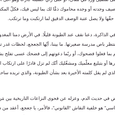
يف وجدته أو وجده محاموك ذمًّا لك بما ليس فيك، فكلّ المكت
حقّها ولا يصل عتبة الوصف الدقيق لما ارتكبت وما ترتكب.
ي الذاكرة، دعنا نقف عند الطيونة قليلًا. في الأرض دمنا المغدو
تنتظر باص مدرسة صغيرتها. ما بيننا، أيّها الجعجع، لحظات غدر ت
م بما فعلوا فضحوك، أو ربّما دعوتهم إلى فضحك عسى تفلح ب
ها أو بتبليغ معلّميك ومشغّليك أنّك لم تزل قادرًا على ارتكاب 
ذي لم يقل كلمته الأخيرة بعد بشأن الطيونة، والذي تريده ساحة
ي حديث الدم، وعزله عن فحوى النزاعات التاريخية بين مَن م