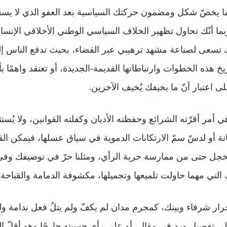
ما يخصّ شكل ومضمون حركتك السياسية بعد العفو الذي لا يسق
ما أنّك تحاول تظهير الخلاف السياسي الوطني الأخلاقي الإنسان
ّك تسعى لصناعة مشهد ترهيبي عبر القضاء، بحيث تدفع الناس إلى
يخ هذه الخطوات وارتباطاتها القديمة-الجديدة، أو تعتقد واهمًا 
ى اعتبار أنّ ما يخيفك يُخيف الآخرين.
هي أمر أقرّته الشرائع وحفظته الأديان وكفلته القوانين، ولا يُستثن
انة أو لدسّ سمّ الارتكابات الدموية في سياق عسلها، فيمكن الق
يخجل حتى من ممارسة حرية الرأي، ومثلنا حرّ في توصيفك وفي
التي مهما حاولت تلميعها وتجميلها، مكشوفة الدمامة والقباحة.
 كأحرار شرفاء وبينك، كمجرم مدان لم يكفّ ولم يتلُ فعل ندامة و
ى تفصيل ورد في مقال، أو على رأي حسبته جارحًا وهو أقلّ ا