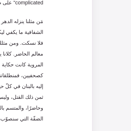
complicated” على طريقة منصات التواصل في توصيف العلاقات المعقّدة.
مَن مثلنا ينزله الده
الشفافية ما يكفي ليك
فلا نسكت. ومن مثلك 
معالم الحاضر. كلانا ي
المروية كانت حكاية ا
كصحفيين، فمنطلقاتنا
إليه بالبنان في كلّ ح
ثمن ذلك القتل، وليس
وحاضرًا، والمتسم بالت
الضفّة التي سنصوّب نح