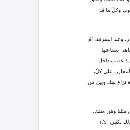
وب وكلّ ما قد
ر، وعند الشرفة، أمّ
باهى بصناعتها
شدّ عصب داخل
المجازر. على كلّ،
 نزاع بينك وبين من
ثلنا ومَن مثلك،
واعتبار “الخلاف السياسي” هو خلفية النقاش “القانوني”، فالأمر، يا جعجع، أعقد من ذلك بكثير، “it’s