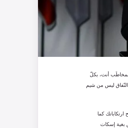
المخاطَب أنت، بكلّ
 النّفاق ليس من شيم
 ارتكاباتك كما
س بغية إسكات