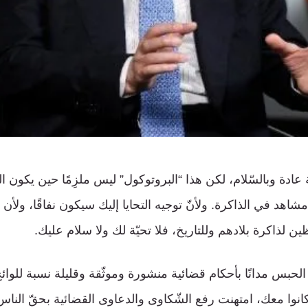
ّة عادة وبالسّلام، لكن هذا “البروتوكول” ليس ملزِمًا حين يكون 
هد في الذاكرة. ولأنّ توجيه التحايا إليك سيكون نفاقًا، ولأن
ين لذاكرة بلادهم وللتاريخ، فلا تحيّة لك ولا سلام عليك.
د الحبس مدانًا بأحكام قضائية منشورة وموثّقة وقليلة نسبة للوائح
انوا معك، امتهنت رفع الشّكاوى والدعاوى القضائية بحقّ النا