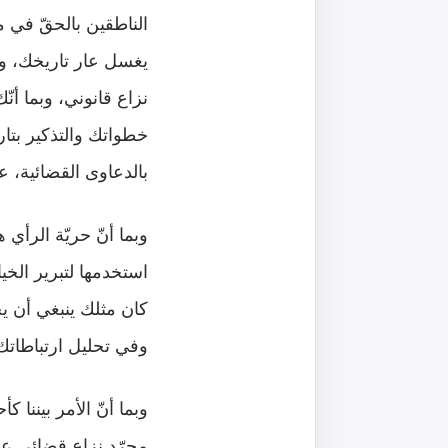
الناطقين بالحقّ في 
يغسل عار تاريخك، وب
نزاع قانوني، وبما أن
خطواتك والتذكير بتار
بالدعاوى القضائية، عل
وبما أنّ حريّة الرأي 
استخدمها لتبرير الخي
كان مثلك ينبغي أن 
وفي تحليل ارتباطاتك 
وبما أنّ الأمر بيننا
مجرّد نزاع قضائي عل