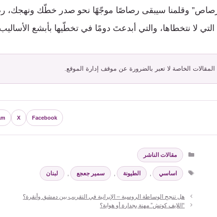
 رْصاص” وقلمنا سيبقى رصاصًا موجّهًا نحو صدر خطّك ونهجك، ر
التي لا نتخطاها، والتي أبدعتَ دومًا في تخطّيها بأبشع الأساليب.
 المقالات الخاصة لا تعبر بالضرورة عن موقف إدارة الموقع.
am
X
Facebook
التصنيفات
مقالات الناشر
الوسوم
اساسي
,
الطيونة
,
سمير جعجع
,
لبنان
هل تنجح الوساطة الروسية – الإيرانية في التقريب بين دمشق وأنقرة؟
“اللايف كوتش” مهنة بجدارة أو هواية؟