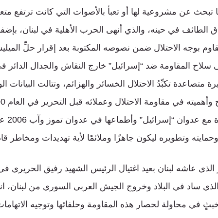
ا تبحث عن مشروعية لها أو تعبأ بالأصوات التي كانت ترتفع متعر
ق الطائف في حينه، والذي أنهى الحرب الأهلية في لبنان، بإضف
اوم بوجه الاحتلال ضمن نصوصه المكتوبة بعد إقرار حلِّ الميليشي
ى سلاح المقاومة ضد “إسرائيل” خارج النقاش والجدال الدائر في
ة متصاعدة تكبِّدُ الاحتلال الخسائر والهزائم، وتتالت البيانات ا
أكّدت التج
وحمايته وتطويره ليكون جاهزًا وملائمًا لأية تهديدات ومخاطر قا
لذي ساد في البلاد وخروج الجيش العربي السوري من لبنان، ا
ثٍ في محاولة لحصار هذه المقاومة وحلفائها وتوجيه الاتهامات