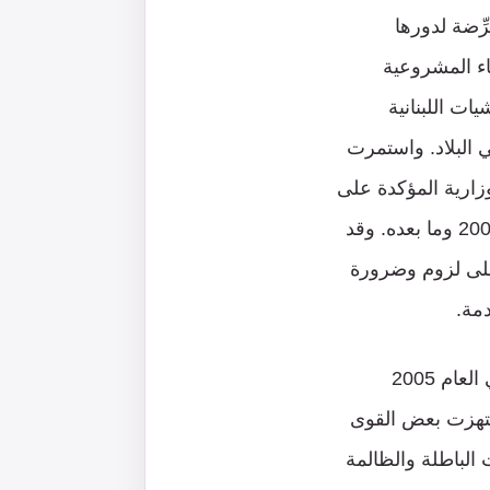
ِّضة لدورها
اء المشروعية
ات اللبنانية
 البلاد. واستمرت
لوزارية المؤكدة على
مشروعية هذا السلاح وأهميته في مقاومة الاحتلال وعملائه قبل التحرير في العام 2000 وما بعده. وقد
ربة المريرة مع عدوان “إسرائيل” وأطماعها في عدوان تموز وآب 2006 على لزوم وضرورة
دمة.
بعد الاضطراب الكبير الذي عاشه لبنان بعيد اغتيال الرئيس الشهيد رفيق الحريري في العام 2005
نتهزت بعض القوى
 الباطلة والظالمة