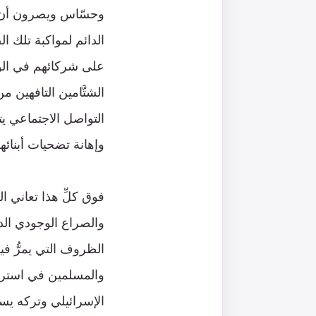
وحسّاس ويصرون أن ت
الدائم لمواكبة تلك‫‫
على شركائهم في الو
الشتَّامين التافهين
التواصل الاجتماعي ي
وإهانة تضحيات أبن‬‬‬‬
فوق كلِّ هذا تعاني ا
والصراع الوجودي الدا
الظروف التي يمرُّ في
والمسلمين في استرجاع
الإسرائيلي وتركه يس