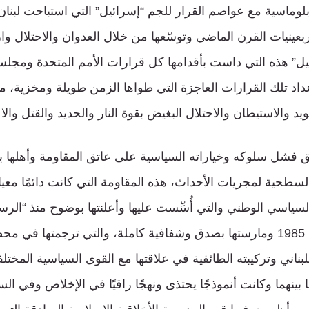
دبلوماسية مع عواصم القرار للجم “إسرائيل” التي استباحت لبنان
نيات القرن الماضي وتوسّعها من خلال العدوان والاحتلال وا
ئيل” هذه التي داست بأقدامها كل قرارات الأمم المتحدة ومجلس
أعداد تلك القرارات العاجزة التي طواها الزمن طويلة ومخزية، 
د والاستيطان والاحتلال البغيض بقوة النار والحديد والقتل والا
 فشل سلوكه وخياراته السياسية على عاتق المقاومة وأهلها ب
السطحية لمجريات الأحداث، هذه المقاومة التي كانت دائمًا معيارً
سياسي الوطني والتي أُسِّست عليها وأعلنتها بوضوح منذ “الرس
شهر شباط من العام 1985 ومارستها بصدق وشفافية كاملة، والتي ترجمتها 
ناني وتركيبته الطائفية في علاقتها مع القوى السياسية المخت
بينهما وكانت أنموذجًا يحتذى ونهجًا راقيًا في الإخلاص وفي ا