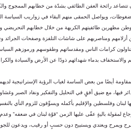
تصاعد رائحة العفن الطائفي بشدّة من خطابهم الممجوج وال
 الضغوطات، ويواصل الحمقى منهم البقاء في زواريب السياسة الض
طن مظهرين طائفيتهم الكريهة من خلال خطابهم التحريضي وا
 من أزلامهم ومناصريهم على شاشات التلفزة وصفحات الجرائد وف
تناولون كرامات الناس ومقدساتهم وطقوسهم ورموزهم السياسية
ائهم والاستخفاف بدماء شهدائهم ذودًا عن الأرض والسيادة والكرا
لمقاومة أيضًا من بعض الساسة لغياب الرؤية الإستراتيجية لديه
ئر فيها، مع ضيق أفقٍ في التحليل والتفكير ونفاد الصبر وغشاو
ها لبنان وفلسطين والإقليم بأكمله ويسوِّقون للزوم النأي بالن
 لمقولة باليةٍ عفّى عليها الزمن “قوّة لبنان في ضعفه” وعدم
رح ويمرح ويعتدي ويستبيح دون حسبٍ أو رقيب، ويدعون للجوء