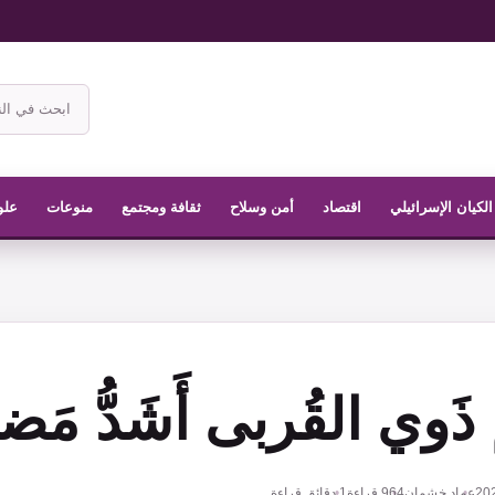
ابحث
في
موقع
الناشر
الكيان الإسرائيلي
اقتصاد
أمن وسلاح
ثقافة ومجتمع
منوعات
علو
 ذَوي القُربى أَشَدُّ مَضا
عماد خشمان
964
قراءة
1 دقائق قراءة