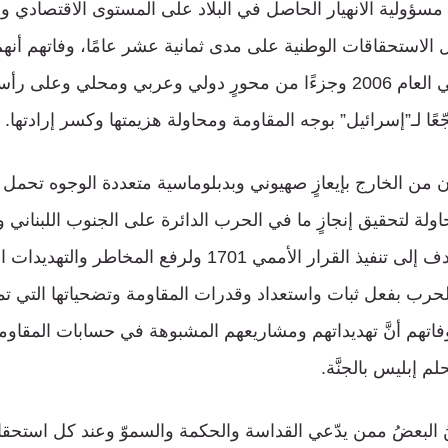
 مسؤولية الانهيار الحاصل في البلاد على المستوى الاقتصادي و
 الاستحقاقات الوطنية على مدى ثمانية عشر عامًا، وفاتهم أن
العدوان على لبنان في العام 2006 وجزءًا من محورٍ دولي وعربي ومحلي و
عًا لـ”إسرائيل” بوجه المقاومة ومحاولة هزيمتها وكسر إرادتها.
ون من الخارج بإيعازٍ صهيوني وبدبلوماسية متعددة الوجوه تحمل 
اولة لتحقيق إنجازٍ ما في الحرب الدائرة على الجنوب اللبناني 
لترتيبات وإملاءات تهدف إلى تنفيذ القرار الأممي 1701 ولرفع ال
لحرب بفعل ثبات واستعداد وقدرات المقاومة وتضحياتها التي تمن
اتهم أنَّ تهديداتهم ومشاريعهم المشبوهة في حسابات المقاومة
م إبليس بالجنَّة.
ُ البعضُ ممن يدّعي القداسة والحكمة والسموّ وعند كل استح