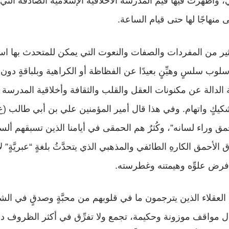
، وأظهرت فيها قيم المدرسة الأخلاقية الإسلامية الصادقة التي ت
 منهاجًا لها حتى قيام الساعة.
لكثير من المفردات والصفات والنعوت التي يمكن للمتحدث بها استخ
أسلوب سلسٍ وهيِّنٍ بعيدًا عن الفظاظة أو الكراهية وبلباقةٍ د
 الدالة عن مكنونات العقل والقلب والثقافة وأخلاقية المدرسة 
تشكيكٍ واتهام. وفي هذا قال أمير المؤمنين علي بن أبي طالب (ع
مق وراء لسانه”، وكُثرٌ هم الحمقى في أيامنا الذين تسبقهم أل
لأحمق الكارهِ الطائفي والمذهبي الذي يتحدَّثُ بلغةٍ “عبريَّةٍ” ل
فرض علوِّه وهيمتنه وغطرسته.
العقلاء الذين يترجمون ما في قلوبهم من محبَّةٍ وصدقٍ في ال
 مواقف موزونة وحكيمة، تجمع ولا تفرِّق في أكثر الظروف دق