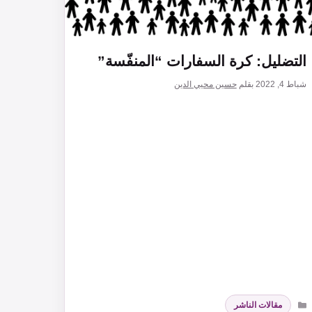
التضليل: كرة السفارات “المنفّسة”
شباط 4, 2022
بقلم
حسين محيي الدين
التصنيفات
مقالات الناشر