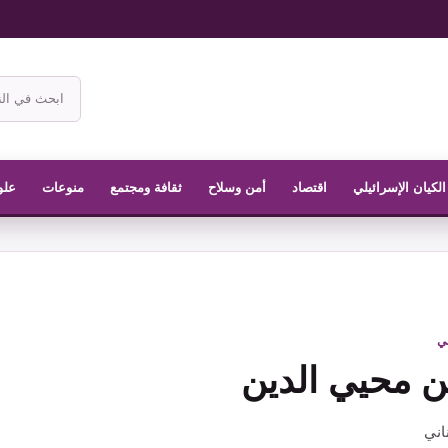
ابحث
في
موقع
الناشر
الكيان الإسرائيلي
اقتصاد
أمن وسلاح
ثقافة ومجتمع
منوعات
علو
في
 محيي الدين
اني