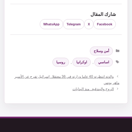
شارك المقال
WhatsApp
Telegram
X
Facebook
التصنيفات
أمن وسلاح
الوسوم
اساسي
,
اوكرانيا
,
روسيا
والدته انتظرته 40 عاما وزارته في 36 معتقلا.. إسرائيل تفرج عن الأسير
ماهر يونس
الروح والبندقية.. منذ البدايات