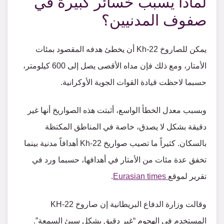
لماذا يسبب خسائر كبيرة في
صفوف المدنيين؟
يمكن للصاروخ Kh-22 أن يخطئ هدفه المقصود بمئات
الأمتار، ومع ذلك فإن مداه الأقصى يصل إلى 600 كيلومتر،
حسبما لاحظت قيادة القوات الجوية الأوكرانية.
وبسبب معدل الخطأ الواسع، أثبتت هذه الصواريخ أنها غير
دقيقة بشكل لا يصدق، خاصة في المناطق المكتظة
بالسكان. كثيراً ما تصيب صواريخ Kh-22 أهدافاً مدنية بينما
تخفق عدة مئات من الأمتار في أهدافها، حسبما ورد في
تقرير لموقع
Eurasian times
.
وقالت وزارة الدفاع البريطانية إن صاروخ KH-22
المستخدم في الهجوم “غير دقيق بشكل سيئ السمعة”.