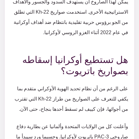
يمكن لهذا الصاروخ أن يستهدف السدود والجسور والأهداف
الاستراتيجية الأخرى. استخدمت صواريخ Kh-22 التي تطلق
من الجو برؤوس حربية تقليدية بانتظام ضد أهداف أوكرانية
في عام 2022 أثناء الغزو الروسي لأوكرانيا.
هل تستطيع أوكرانيا إسقاطه
بصواريخ باتريوت؟
على الرغم من أن نظام تحديد الهوية الأوكراني متقدم بما
يكفي للتعرف على الصواريخ من طراز Kh-22 التي تقترب
من أجوائها، فإن كييف لم تسقط أحدها بنجاح، حتى الآن.
وأعلنت كل من الولايات المتحدة وألمانيا عن بطارية دفاع
صاروخي PAC-3 باتريوت لأوكرانيا. وحسبما ورد سيبدأ ما