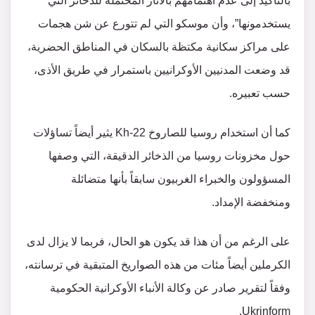
بالتأكيد إلى عدم اهتمامهم بالآثار المحتملة للذخائر التي
يستخدمونها”، وأن موسكو التي لم تتورع عن شن هجمات
على مراكز سكانية مكتظة بالسكان في المناطق الحضرية،
قد وضعت المدنيين الأوكرانيين باستمرار في طريق الأذى،
حسب تعبيره.
كما أن استخدام روسيا للصاروخ Kh-22 يثير أيضاً تساؤلات
حول مخزونات روسيا من الذخائر الدقيقة، التي وصفها
المسؤولون والخبراء الغربيون سابقاً بأنها متضائلة
ومنخفضة الإمداد.
على الرغم من أن هذا قد يكون هو الحال، فربما لا يزال لدى
الكرملين أيضاً مئات من هذه الصواريخ المتبقية في ترسانته،
وفقاً لتقرير صادر عن وكالة الأنباء الأوكرانية الحكومية
Ukrinform.