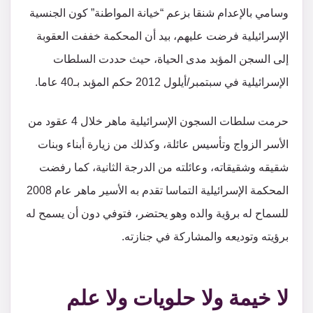
وسامي بالإعدام شنقا بزعم “خيانة المواطنة” كون الجنسية
الإسرائيلية فرضت عليهم، بيد أن المحكمة خففت العقوبة
إلى السجن المؤبد مدى الحياة، حيث حددت السلطات
الإسرائيلية في سبتمبر/أيلول 2012 حكم المؤبد بـ40 عاما.
حرمت سلطات السجون الإسرائيلية ماهر خلال 4 عقود من
الأسر الزواج وتأسيس عائلة، وكذلك من زيارة أبناء وبنات
شقيقه وشقيقاته، وعائلته من الدرجة الثانية، كما رفضت
المحكمة الإسرائيلية التماسا تقدم به الأسير ماهر عام 2008
للسماح له برؤية والده وهو يحتضر، فتوفي دون أن يسمح له
برؤيته وتوديعه والمشاركة في جنازته.
لا خيمة ولا حلويات ولا علم