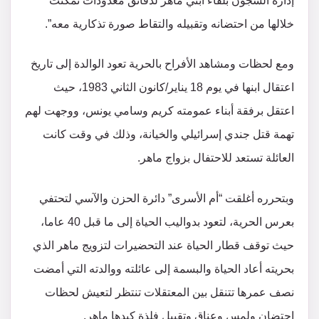
إدارة السجون بلقاء ابني ماهر لدقائق معدودات تمكنت
خلالها من احتضانه وتقبيله والتقاط صورة تذكارية معه”.
ومع لحظات ومشاهد الأفراح بالحرية تعود الوالدة إلى تاريخ
اعتقال ابنها في يوم 18 يناير/كانون الثاني 1983، حيث
اعتقل برفقة أبناء عمومته كريم وسامي يونس، ووجهت لهم
تهمة قتل جندي إسرائيلي والخيانة، وذلك في وقت كانت
العائلة تستعد للاحتفال بزواج ماهر.
وبتحرره أغلقت “أم الأسرى” دائرة الحزن والآسي لتحتفي
بعرس الحرية، لتعود بدواليب الحياة إلى ما قبل 40 عاما،
حيث توقف قطار الحياة عند التحضيرات لتزويج ماهر الذي
بحريته أعاد الحياة والبسمة إلى عائلته ووالدته التي أمضت
نصف عمرها تتنقل بين المعتقلات تنتظر لتعيش لحظات
احتضان ولمس وعناق وتقبيل فلذة كبدها ماهر.