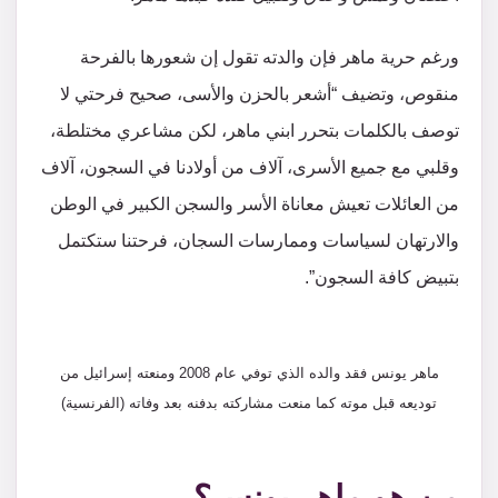
ورغم حرية ماهر فإن والدته تقول إن شعورها بالفرحة
منقوص، وتضيف “أشعر بالحزن والأسى، صحيح فرحتي لا
توصف بالكلمات بتحرر ابني ماهر، لكن مشاعري مختلطة،
وقلبي مع جميع الأسرى، آلاف من أولادنا في السجون، آلاف
من العائلات تعيش معاناة الأسر والسجن الكبير في الوطن
والارتهان لسياسات وممارسات السجان، فرحتنا ستكتمل
بتبيض كافة السجون”.
ماهر يونس فقد والده الذي توفي عام 2008 ومنعته إسرائيل من
توديعه قبل موته كما منعت مشاركته بدفنه بعد وفاته (الفرنسية)
من هو ماهر يونس؟