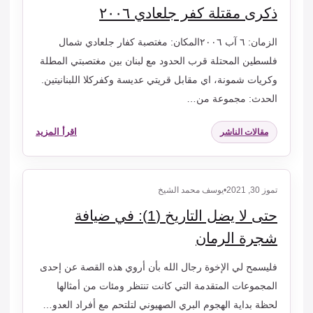
ذكرى مقتلة كفر جلعادي ٢٠٠٦
الزمان: ٦ آب ٢٠٠٦المكان: مغتصبة كفار جلعادي شمال
فلسطين المحتلة قرب الحدود مع لبنان بين مغتصبتي المطلة
وكريات شمونة، اي مقابل قريتي عديسة وكفركلا اللبنانيتين.
الحدث: مجموعة من…
اقرأ المزيد
مقالات الناشر
تموز 30, 2021
•
يوسف محمد الشيخ
حتى لا يضل التاريخ (1): في ضيافة
شجرة الرمان
فليسمح لي الإخوة رجال الله بأن أروي هذه القصة عن إحدى
المجموعات المتقدمة التي كانت تنتظر ومئات من أمثالها
لحظة بداية الهجوم البري الصهيوني لتلتحم مع أفراد العدو…