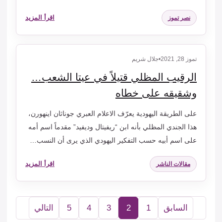
اقرأ المزيد
نصر تموز
تموز 28, 2021
•
جلال شريم
الرقيب المظلي قتيلاً في عيتا الشعب…
وشقيقه على خطاه
على الطريقة اليهودية يعرّف الاعلام العبري جوناثان اينهورن،
هذا الجندي المظلي بأنه ابن “ريفيتال وديفيد” مقدماً اسم أمه
على اسم أبيه حسب التفكير اليهودي الذي يرى أن النسب…
اقرأ المزيد
مقالات الناشر
السابق
1
2
3
4
5
التالي