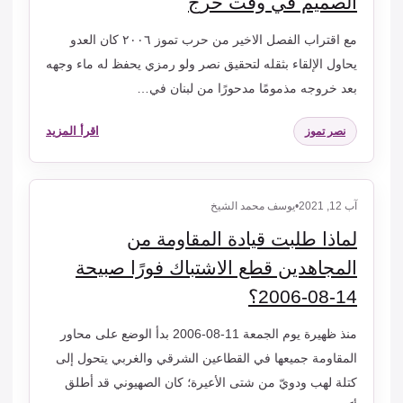
الصميم في وقت حرج
مع اقتراب الفصل الاخير من حرب تموز ٢٠٠٦ كان العدو
يحاول الإلقاء بثقله لتحقيق نصر ولو رمزي يحفظ له ماء وجهه
بعد خروجه مذمومًا مدحورًا من لبنان في…
اقرأ المزيد
نصر تموز
آب 12, 2021
•
يوسف محمد الشيخ
لماذا طلبت قيادة المقاومة من
المجاهدين قطع الاشتباك فورًا صبيحة
14-08-2006؟
منذ ظهيرة يوم الجمعة 11-08-2006 بدأ الوضع على محاور
المقاومة جميعها في القطاعين الشرقي والغربي يتحول إلى
كتلة لهب ودويّ من شتى الأعيرة؛ كان الصهيوني قد أطلق