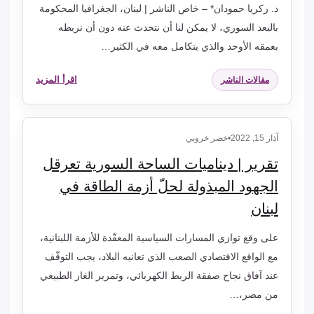
د. زكريا حمودان* – خاص الناشر | لبنان، الجغرافيا المحكومة
بالبعد السوري، لا يمكن لنا أن نتحدث عنه دون أن نربطه
بعمقه الأوحد والذي يتكامل معه في الكثير…
اقرأ المزيد
مقالات الناشر
آذار 15, 2022
•
خضر خروبي
تقرير | ديناميات الساحة السورية تعرقل
الجهود المبذولة لحلّ أزمة الطاقة في
لبنان
على وقع توازي المسارات السياسية المعقّدة للأزمة اللبنانية،
مع الواقع الاقتصادي الصعب الذي تعانيه البلاد، يجب التوقّف
عند آفاق نجاح صفقة الربط الكهربائي، وتمرير الغاز الطبيعي
من مصر،…