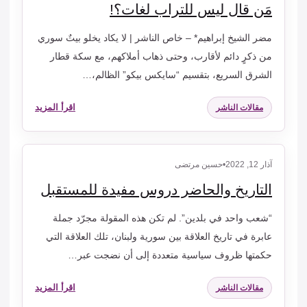
مَن قال ليس للتراب لغات؟!
مضر الشيخ إبراهيم* – خاص الناشر | لا يكاد يخلو بيتٌ سوري
من ذكرٍ دائم لأقارب، وحتى ذهاب أملاكهم، مع سكة قطار
الشرق السريع، بتقسيم “سايكس بيكو” الظالم،…
اقرأ المزيد
مقالات الناشر
آذار 12, 2022
•
حسين مرتضى
التاريخ والحاضر دروس مفيدة للمستقبل
“شعب واحد في بلدين”. لم تكن هذه المقولة مجرّد جملة
عابرة في تاريخ العلاقة بين سورية ولبنان، تلك العلاقة التي
حكمتها ظروف سياسية متعددة إلى أن نضجت عبر…
اقرأ المزيد
مقالات الناشر