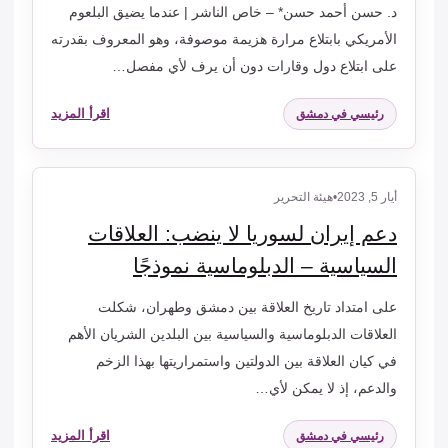
د. حسن أحمد حسن* – خاص الناشر | عندما يضيق البلعوم
الأمريكي بابتلاع مرارة هزيمة موصوفة، وهو المعروف بقدرته
على ابتلاع دول وقارات دون أن يرف لأي مفصل…
اقرأ المزيد
رئيسي في دمشق
أيار 5, 2023
•
هيئة التحرير
دعم إيران لسوريا لا ينضب: العلاقات
السياسية – الدبلوماسية نموذجًا
على امتداد تاريخ العلاقة بين دمشق وطهران، شكلت
العلاقات الدبلوماسية والسياسية بين البلدين الشريان الأهم
في كيان العلاقة بين الدولتين واستمراريتها بهذا الزخم
والدعم، إذ لا يمكن لأي…
اقرأ المزيد
رئيسي في دمشق