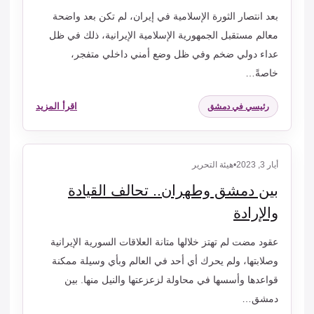
بعد انتصار الثورة الإسلامية في إيران، لم تكن بعد واضحة
معالم مستقبل الجمهورية الإسلامية الإيرانية، ذلك في ظل
عداء دولي ضخم وفي ظل وضع أمني داخلي متفجر،
خاصةً…
اقرأ المزيد
رئيسي في دمشق
أيار 3, 2023
•
هيئة التحرير
بين دمشق وطهران.. تحالف القيادة
والإرادة
عقود مضت لم تهتز خلالها متانة العلاقات السورية الإيرانية
وصلابتها، ولم يحرك أي أحد في العالم وبأي وسيلة ممكنة
قواعدها وأسسها في محاولة لزعزعتها والنيل منها. بين
دمشق…