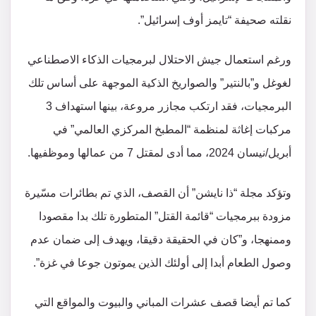
نقلته صحيفة “تايمز أوف إسرائيل”.
ورغم استعمال جيش الاحتلال لبرمجيات الذكاء الاصطناعي
لغوغل و”بالنتير” والصواريخ الذكية الموجهة على أساس تلك
البرمجيات، فقد ارتكب مجازر مروعة، بينها استهداف 3
مركبات إغاثة لمنظمة “المطبخ المركزي العالمي” في
أبريل/نيسان 2024، مما أدى لمقتل 7 من عمالها وموظفيها.
وتؤكد مجلة “ذا نايشن” أن القصف، الذي تم بطائرات مسّيرة
مزودة ببرمجيات “قائمة القتل” المتطورة تلك بدا مقصودا
وممنهجا، و”كان في الحقيقة دقيقا، ويهدف إلى ضمان عدم
وصول الطعام أبدا إلى أولئك الذين يموتون جوعا في غزة”.
كما تم أيضا قصف عشرات المباني والبيوت والمواقع التي