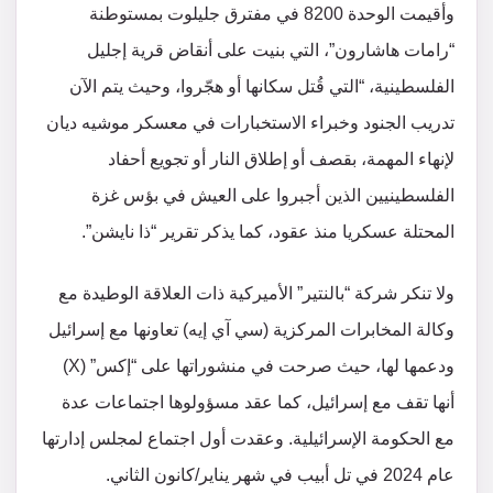
وأقيمت الوحدة 8200 في مفترق جليلوت بمستوطنة
“رامات هاشارون”، التي بنيت على أنقاض قرية إجليل
الفلسطينية، “التي قُتل سكانها أو هجّروا، وحيث يتم الآن
تدريب الجنود وخبراء الاستخبارات في معسكر موشيه ديان
لإنهاء المهمة، بقصف أو إطلاق النار أو تجويع أحفاد
الفلسطينيين الذين أجبروا على العيش في بؤس غزة
المحتلة عسكريا منذ عقود، كما يذكر تقرير “ذا نايشن”.
ولا تنكر شركة “بالنتير” الأميركية ذات العلاقة الوطيدة مع
وكالة المخابرات المركزية (سي آي إيه) تعاونها مع إسرائيل
ودعمها لها، حيث صرحت في منشوراتها على “إكس” (X)
أنها تقف مع إسرائيل، كما عقد مسؤولوها اجتماعات عدة
مع الحكومة الإسرائيلية. وعقدت أول اجتماع لمجلس إدارتها
عام 2024 في تل أبيب في شهر يناير/كانون الثاني.