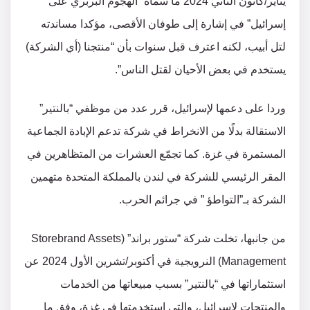
يناير/كانون الثاني 2024 ما سماه “الهجوم البربري على
إسرائيل” في إشارة إلى طوفان الأقصى، مؤكدا مساندته
لتل أبيب، لكنه اعترف قبل سنوات بأن “منتجنا (أي الشركة)
يستخدم في بعض الأحيان لقتل الناس”.
وردا على دعمها لإسرائيل، قرر عدد من موظفي “بالنتير”
الاستقالة بدلًا من الانخراط في شركة تدعم الإبادة الجماعية
المستمرة في غزة. كما تجمّع العشرات من المتظاهرين في
المقر الرئيسي للشركة في لندن بالمملكة المتحدة متهمين
الشركة بـ”التواطؤ ” في جرائم الحرب.
من جانبها، تخلت شركة “ستور براند” (Storebrand Assets
Management) النرويجية في أكتوبر/تشرين الأول 2024 عن
استثماراتها في “بالنتير” بسبب مبيعاتها من الخدمات
والمنتجات لإسرائيل، والتي استخدمتها في غزة، وفق ما