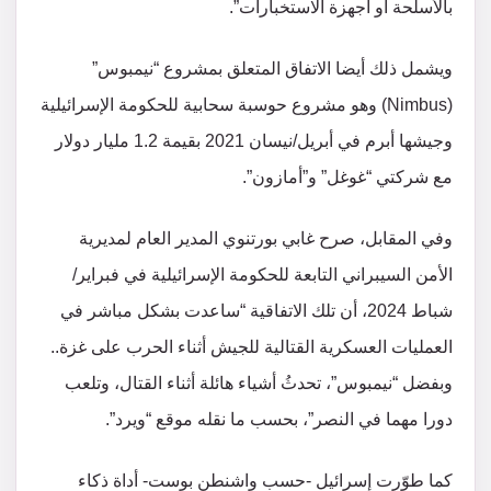
بالأسلحة أو أجهزة الاستخبارات”.
ويشمل ذلك أيضا الاتفاق المتعلق بمشروع “نيمبوس”
(Nimbus) وهو مشروع حوسبة سحابية للحكومة الإسرائيلية
وجيشها أبرم في أبريل/نيسان 2021 بقيمة 1.2 مليار دولار
مع شركتي “غوغل” و”أمازون”.
وفي المقابل، صرح غابي بورتنوي المدير العام لمديرية
الأمن السيبراني التابعة للحكومة الإسرائيلية في فبراير/
شباط 2024، أن تلك الاتفاقية “ساعدت بشكل مباشر في
العمليات العسكرية القتالية للجيش أثناء الحرب على غزة..
وبفضل “نيمبوس”، تحدثُ أشياء هائلة أثناء القتال، وتلعب
دورا مهما في النصر”، بحسب ما نقله موقع “ويرد”.
كما طوّرت إسرائيل -حسب واشنطن بوست- أداة ذكاء