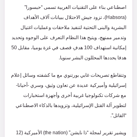
اصطناعي بناء على التقنيات الغربية تسمى “حبسورا”
(Habsora)، تزود جيش الاحتلال ببيانات آلاف الأهداف
البشرية والبنى التحتية لتنفيذ ملاحقات وعمليات اغتيال
وتدمير ممنهج، ويتيح هذا النظام التعرف على الوجوه وتحديد
إمكانية استهداف 100 هدفِ قصف في غزة يوميا، مقابل 50
هدفا يحددها المحللون البشر سنويا.
وتتقاطع تصريحات غابي بورتنوي مع ما كشفته وسائل إعلام
إسرائيلية وأميركية عديدة عن تعاون وثيق، وسري -أحيانا-
مع شركات تكنولوجيا غربية أخرى وأجهزة استخبارات
لتطوير آلة القتل الإسرائيلية، وتزويدها بالذكاء الاصطناعي
“القاتل”.
ويشير تقرير لمجلة “ذا نايشن” (the nation) الأميركية (12