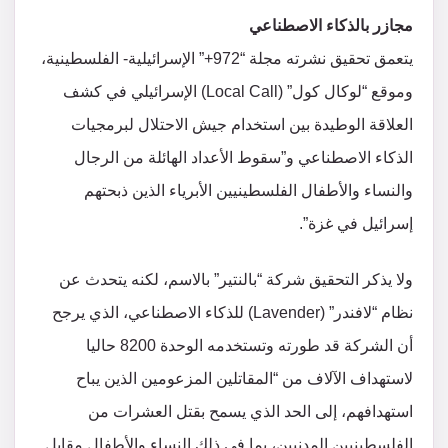
مجازر بالذكاء الاصطناعي
يتعمق تحقيق نشرته مجلة “972+” الإسرائيلية- الفلسطينية،
وموقع “لوكال كول” (Local Call) الإسرائيلي في كشف
العلاقة الوطيدة بين استخدام جيش الاحتلال لبرمجيات
الذكاء الاصطناعي و”سقوط الأعداد الهائلة من الرجال
والنساء والأطفال الفلسطينيين الأبرياء الذين ذبحتهم
إسرائيل في غزة”.
ولا يذكر التحقيق شركة “بالنتير” بالاسم، لكنه يتحدث عن
نظام “لافندر” (Lavender) للذكاء الاصطناعي، الذي يرجح
أن الشركة قد طورته وتستخدمه الوحدة 8200 حاليا
لاستهداف الآلاف من “المقاتلين المزعومين الذين يباح
استهدافهم، إلى الحد الذي يسمح بقتل العشرات من
الفلسطينيين المدنيين، بما في ذلك النساء والأطفال مقابل