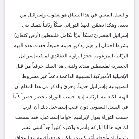
والنسل المعني في هذا السياق هو يعقوب وإسرائيل من
بعده، وهكذا تضمّن العهدُ التوراتي صكّاً ربّانياً لتملك بني
إسرائيل الحصريّ تملكاً أبديّاً لكامل فلسطين (أرض كنعان)
بشرط اختتان إبراهيم وذكورِ قومِه جميعاً، فغدت هذه الهِبة
الربّانية المزعومة حجرَ الزاوية العقائدي لمِلكية إسرائيل
الحصرية لفلسطين منذئذ ولتبني هذا الصك حرفياً من قبل
الإنجيلية الأميركية الصليبية الداعمة دعماً غير مشروط
للصهيونية وإسرائيل حديثاً. وحريّ بالذكر في هذا المقام أن
الهبة الكنعانية الربّانية إياها حسب التوراة تنحصر حصراً كلّياً
في النسل اليعقوبي دون عقب إسماعيل ذلك أن الرب
حسب التوراة يقول لإبراهيم: «وأما إسماعيل، فقد سمعت
لك فيه ها أنا أباركه وأثمره وأكثره كثيراً جداً اثنتي عشر
رئيساً يلد وأجعله أمّة كبيرة، ولكن عهدي أقيمه مع إسحاق