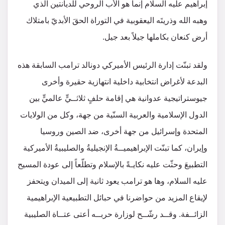
إبراهيم عليه السلام إنما هو الأب الروحي للديانتين الذي
وهبه الله وذريتَه اليعقوبية في التوراة الحقَ الأبديّ بامتلاك
أرض كنعان بكاملها جيلاً بعد جيل.
ولقد تبنّت إدارة الرئيس الأميركي دونالد ترامب السابقة هذه
البدعة لأغراض انتخابية داخلية انتهازية حقيرة وأخرى
جيوستراتيجية عدوانية هي إقامة حلفٍ ثلاثــيٍّ عالميٍّ بين
الدول الإسلامية والعربية السنّية من جهة، وكل من الولايات
المتحدة وإسرائيل من جهة أخرى، ضد الصين وروسيا
وإيران، كما تبنّت الإبراهيميــةُ الإنجيليةُ والصليبيةُ الأميركية
التطبيعَ وحثّت عليه نكايـةً بالإسلام وتطلّعاً إلى عودة المسيح
عليه السلام، وها هو ترامب يعود ثانية إلى الميدان ويتحفز
لإيقاع المزيد من حواضرنا في حبائل التطبيعية الإبراهيمية
الزائــفة. وقــد رشّــح لوزارة حربــه أعتى عتــاة الصليبية