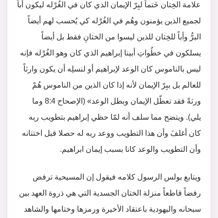
علامة الخِتان خَتماً لبِرّ الإيمان الذي كان في الغُرْله ليكون أباً
لجميع الذين يؤمنون وهُم في الغُرْله كي يُحسب لهم أيضاً
البرُّ وأباً للخِتان للذين ليسوا من الختانِ فقط بل أيضاً
يسلكون في خطُواتِ أبينا إبراهيم الذي كان وهو الغُرْله فإنه
ليس بالناموس كان الوعد لإبراهيم أو لنسلِه أن يكون وارثاً
للعالم بل ببِرّ الإيمان لأنه إذا كان الذين من الناموس هُمْ
ورثةً فقد تعطّل الإيمان وبطل الوعد» (الإصحاح 8:4 وما
يلي). ويتضح مما سلف أنه لمّا حظي إبراهيم بتطويب ربه
كان أغلفَ وأن هذا التطويب ووعد ربه له حصلا قبل اختتانه
وأن التطويب والوعد كانا بسبب إيمان ابراهيم.
ويتابع بولس الرسول كلامه فيقول إن المسيحية ترفض
رفضاً قاطعاً منزلة الختان الجسدية التي هي ذروة العهد بين
سبحانه واليهودية باعتقاد الأخيرة ورمزها وختامها والشاهد