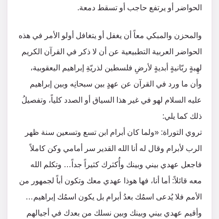
الحواضر أو يرتفع حاجب أو تسقط دمعة.
والمحزن والمبكي معاً أن يغفل أو يتغافل أولو الأمر في هذه
الحواضر العربية التطبيعية عن أن لا ذكر في القرآن الكريم
لهِبةٍ ربّانيةٍ أبديةٍ لأرضِ فلسطين لذريّةِ إبراهيم اليعقوبية،
وأن ما ورد في القرآن عن عهدٍ بين سبحانِه وبين إبراهيم
عليه السلام لهو في غير هذا السياق أو الصدد كلياً، وتفصيلُ
ذلك كما يلي:
تروي التوراة: «ولما كان أبرام ابن تسع وتسعين سنة ظهر
الرب لأبرام وقال له أنا الله القدير سر أمامي وكن كاملاً
فاجعل عهدي بيني وبينك وأُكثرك كثيراً جداً… وتكلم الله
معه قائلاً: أما أنا، فها هوذا عهدي معك وتكون أباً لجمهور من
الأمم فلا يُدعى اسمُك بعدُ أبرام بل يكون اسمُك إبراهيم…
وأقيم عهدي بيني وبينك وبين نسلك من بعدك في أجيالهم