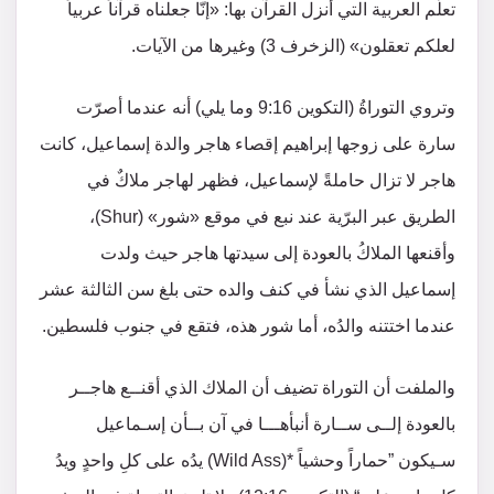
تعلّم العربية التي أُنزل القرآن بها: «إنّا جعلناه قرآناً عربياً
لعلكم تعقلون» (الزخرف 3) وغيرها من الآيات.
وتروي التوراةُ (التكوين 9:16 وما يلي) أنه عندما أصرّت
سارة على زوجها إبراهيم إقصاء هاجر والدة إسماعيل، كانت
هاجر لا تزال حاملةً لإسماعيل، فظهر لهاجر ملاكٌ في
الطريق عبر البرّية عند نبع في موقع «شور» (Shur)،
وأقنعها الملاكُ بالعودة إلى سيدتها هاجر حيث ولدت
إسماعيل الذي نشأ في كنف والده حتى بلغ سن الثالثة عشر
عندما اختتنه والدُه، أما شور هذه، فتقع في جنوب فلسطين.
والملفت أن التوراة تضيف أن الملاك الذي أقنــع هاجــر
بالعودة إلــى ســارة أنبأهـــا في آن بــأن إسـماعيل
سـيكون ”حماراً وحشياً *(Wild Ass) يدُه على كلِ واحدٍ ويدُ