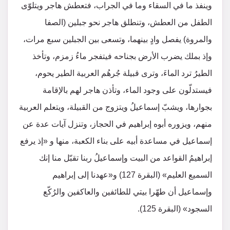
وينفذ ما في السقاء وما في الجراب، فتعطش هاجر ويتلوّى
الطفل من العطش، وتنطلق هاجر نحو جبلين (الصفا
والمروة) يفصل وادٍ بينهما، وتسعى بين الجبلين سبع مرات،
وإذ بملك يضرب الأرض بجناحه فيتفجر ماءُ زمزم، وتأخذ
الطيرُ ترد الماءَ، وترى قبيلة جُرهُم العربية الطير يحوم،
فيستدلّون على وجود الماء، وتأذن هاجر لهم بالإقامة
بجوارها، ويشبّ إسماعيلُ ويتزوج من القبيلة، ويتعلم العربية
منهم، ويزوره أبوه إبراهيم في الحجاز، وتنزل آيات عدة عن
إسماعيل في مساعدة أبيه على بناء الكعبة، منها و «إذ يرفع
إبراهيمُ القواعد من البيت وإسماعيلُ ربنا تقبّل منا إنك
السميع العليم» (البقرة 127) و«عهدنا إلى إبراهيم
وإسماعيل أن طهّرا بيتي للطائفين والعاكفين والرُكّع
السجود» (البقرة 125).