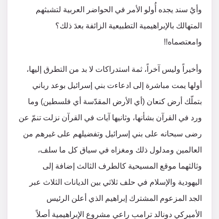
وأيُ سند يجده أُولو الأمر في الحواضر العربية لتشبثهم
المتهالك بالإبراهيمية التطبيعية الزائفة بعدَ ذلك؟
وامعتصماه!!
وأخيراً وليس آخراً، ثمة استدراكات لا بد من التطرق إليها،
أولها يمت مباشرة إلى ادعاءت بني إسرائيل بوعد رباني
بتملّك أرض كنعان (أي الأرض المقدّسة أي فلسطين) وما
ورد في القرآن بشأنها، وثانيها آيات في القرآن نزلت تنمّ عن
رضى سبحانه على بني إسرائيل وتفضيلهم على غيرهم من
العالمين ومدلول ذلك ومغزاه في سياق كل ما سلف،
وثالثهما موقع المسيحية كالطرف الثالث إضافة إلى
اليهودية والإسلام في حلف ثلاثي بين الديانات الثلاث عبر
الجد المزعوم المشترك إبراهيم الذي أعلن الرئيس
الأميركي دونالد ترامب راعي مشروع الإبراهيمية أصلاً