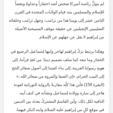
لم يتولَّ رئاسة أميركا شخص أشد احتقاراً وعداوةً وبغضاً
للإسلام والمسلمين منذ قيام الولايات المتحدة في القرن
الثامن عشر إلى يومنا هذا من ترامب، وجهل ترامب وحلفائه
الصليبيين الإنجيليين عن حقيقة موقف المسيحية الأصيلة
من إبراهيم لا يقل عن جهلهم عن الإسلام
وهكذا يرتبط تركُ إبراهيم لهاجر وابنِها إسماعيل الرضيع في
الحجاز وما تبعه كما سلف بصميم ديننا: من لغةِ قرآننا، إلى
هويةِ رسولنا العربية، إلى بناء كعبتنا إلى أصول شعائر الحج
إلى البيت الحرام، «إن الصفا والمروة من شعائر الله..»
(البقرة 158) فأين هذا كلُه مقارنةً بالرواية التوراتية لعودة
هاجر إلى سارة وولادة إسماعيل ونشأته في كنف أبيه
النافية لكل ذلك، وأين القاسمُ المشتركُ بعدئذ بين الدينين
في موقعِ كلٍ من إبراهيم عليه السلام وابنه البكر فيهما،