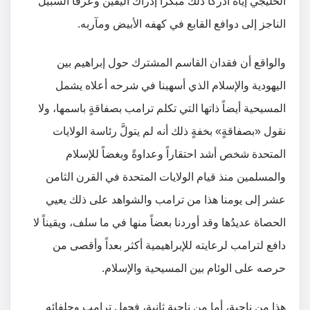
الخليجي إيّاه أدركا ذلك مبكّراً إدراك اليقين وعرفا السبيل
الناجز إلى دوافع القابع في كهفه الأبيض ومآربه.
والواقع أن فقدان القاسم المشترك حول إبراهيم بين
اليهودية والإسلام الذي أسهبنا في شرحه أعلاه يشمل
المسيحية أيضاً ذاتها التي تكلم ترامب بصفاقةٍ باسمها، ولا
نقول «بصفاقةٍ» بخفةٍ ذلك أنه لم يتولَّ رئاسة الولايات
المتحدة شخص أشد احتقاراً وعداوةً وبغضاً للإسلام
والمسلمين منذ قيام الولايات المتحدة في القرن الثامن
عشر إلى يومنا هذا من ترامب والشواهد على ذلك يعيي
الحصاة عديدُها وقد أوردنا بعضاً منها في ما سلف، ويقيناً لا
دافع لترامب لرعايته للإبراهيمية أكثر بعداً وأقصى من
حرصه على الوئام بين المسيحية والإسلام.
هذا من ناحية، أما من ناحية ثانية، فجهل ترامب وحلفائه