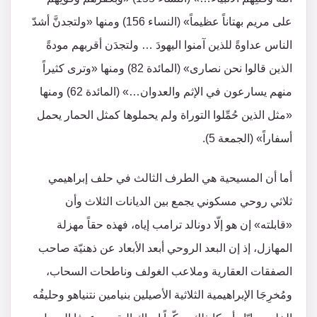
على مريم بهتاناً عظيماً» (النساء 156) ومنها «ولتجدنَّ أشدّ
الناس عداوةً للذين آمنوا اليهودَ … ولتجدَن أقربهم مودةً
الذين قالوا نحن نصارى» (المائدة 82) ومنها «وترى كثيراً
منهم يسارعون في الإثم والعدوان…» (المائدة 62) ومنها
«مثل الذين حُمِّلوا التوراة ولم يحملوها كمثل الحمار يحمل
أسفاراً» (الجمعة 5).
أما أن المسيحية هي الطرف الثالث في حلف إبراهيمي
ثلاثي روحي مسكوني يجمع بين الديانات الثلاث وأن
«قابلته» إن هو إلّا دونالد ترامب إياه، فهذه حقاً مهزلة
المهازل، إذ إن البعد الروحي أبعد الأبعاد عن ذهنيّة صاحب
الصفقات العقارية وملاعب الغولف وناطحات السحاب،
ومُخرِجَا الإبراهيمية الثلاثية الأصيلين بنيامين نتنياهو وحليفُه