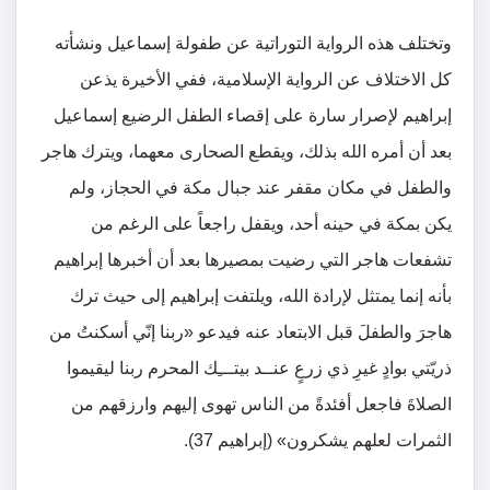
وتختلف هذه الرواية التوراتية عن طفولة إسماعيل ونشأته
كل الاختلاف عن الرواية الإسلامية، ففي الأخيرة يذعن
إبراهيم لإصرار سارة على إقصاء الطفل الرضيع إسماعيل
بعد أن أمره الله بذلك، ويقطع الصحارى معهما، ويترك هاجر
والطفل في مكان مقفر عند جبال مكة في الحجاز، ولم
يكن بمكة في حينه أحد، ويقفل راجعاً على الرغم من
تشفعات هاجر التي رضيت بمصيرها بعد أن أخبرها إبراهيم
بأنه إنما يمتثل لإرادة الله، ويلتفت إبراهيم إلى حيث ترك
هاجرَ والطفلَ قبل الابتعاد عنه فيدعو «ربنا إنّي أسكنتُ من
ذريّتي بوادٍ غيرِ ذي زرعٍ عنــد بيتـــِك المحرم ربنا ليقيموا
الصلاةَ فاجعل أفئدةً من الناس تهوى إليهم وارزقهم من
الثمرات لعلهم يشكرون» (إبراهيم 37).