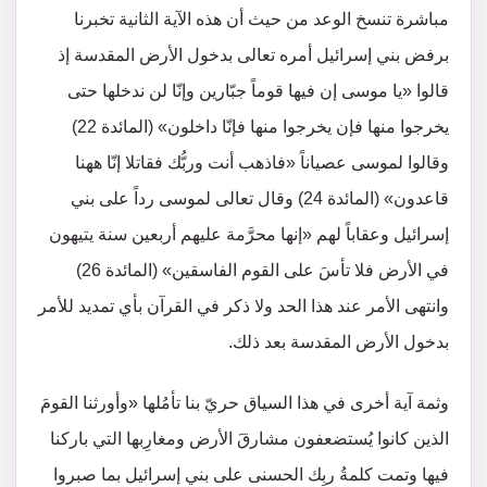
مباشرة تنسخ الوعد من حيث أن هذه الآية الثانية تخبرنا
برفض بني إسرائيل أمره تعالى بدخول الأرض المقدسة إذ
قالوا «يا موسى إن فيها قوماً جبّارين وإنّا لن ندخلها حتى
يخرجوا منها فإن يخرجوا منها فإنّا داخلون» (المائدة 22)
وقالوا لموسى عصياناً «فاذهب أنت وربُّك فقاتلا إنّا ههنا
قاعدون» (المائدة 24) وقال تعالى لموسى رداً على بني
إسرائيل وعقاباً لهم «إنها محرَّمة عليهم أربعين سنة يتيهون
في الأرض فلا تأسَ على القوم الفاسقين» (المائدة 26)
وانتهى الأمر عند هذا الحد ولا ذكر في القرآن بأي تمديد للأمر
بدخول الأرض المقدسة بعد ذلك.
وثمة آية أخرى في هذا السياق حريّ بنا تأمُلها «وأورثنا القومَ
الذين كانوا يُستضعفون مشارقَ الأرض ومغارِبها التي باركنا
فيها وتمت كلمةُ ربِك الحسنى على بني إسرائيل بما صبروا