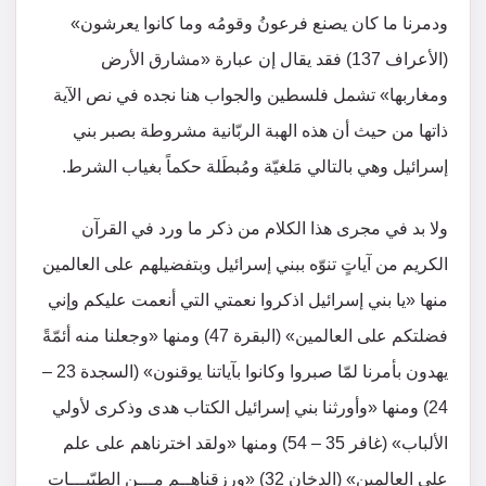
ودمرنا ما كان يصنع فرعونُ وقومُه وما كانوا يعرشون»
(الأعراف 137) فقد يقال إن عبارة «مشارق الأرض
ومغاربها» تشمل فلسطين والجواب هنا نجده في نص الآية
ذاتها من حيث أن هذه الهبة الربّانية مشروطة بصبر بني
إسرائيل وهي بالتالي مَلغيّة ومُبطَلة حكماً بغياب الشرط.
ولا بد في مجرى هذا الكلام من ذكر ما ورد في القرآن
الكريم من آياتٍ تنوّه ببني إسرائيل وبتفضيلهم على العالمين
منها «يا بني إسرائيل اذكروا نعمتي التي أنعمت عليكم وإني
فضلتكم على العالمين» (البقرة 47) ومنها «وجعلنا منه أئمّةً
يهدون بأمرنا لمّا صبروا وكانوا بآياتنا يوقنون» (السجدة 23 –
24) ومنها «وأورثنا بني إسرائيل الكتاب هدى وذكرى لأولي
الألباب» (غافر 35 – 54) ومنها «ولقد اخترناهم على علم
على العالمين» (الدخان 32) «ورزقناهــم مـــن الطيّبـــات