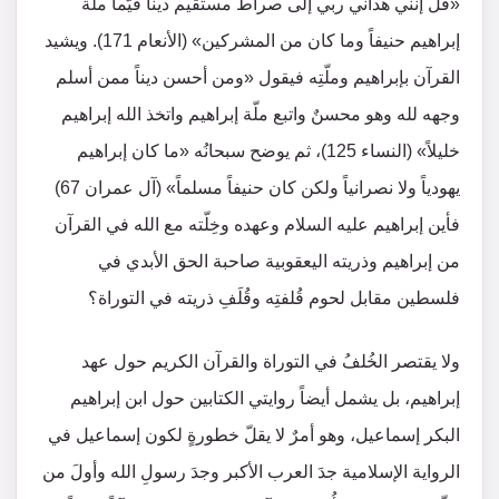
«قل إنني هداني ربي إلى صراط مستقيم ديناً قيّما ملّة
إبراهيم حنيفاً وما كان من المشركين» (الأنعام 171). ويشيد
القرآن بإبراهيم وملّتِه فيقول «ومن أحسن ديناً ممن أسلم
وجهه لله وهو محسنٌ واتبع ملّة إبراهيم واتخذ الله إبراهيم
خليلاً» (النساء 125)، ثم يوضح سبحانُه «ما كان إبراهيم
يهودياً ولا نصرانياً ولكن كان حنيفاً مسلماً» (آل عمران 67)
فأين إبراهيم عليه السلام وعهده وخِلّته مع الله في القرآن
من إبراهيم وذريته اليعقوبية صاحبة الحق الأبدي في
فلسطين مقابل لحوم قُلفتِه وقُلَفِ ذريته في التوراة؟
ولا يقتصر الخُلفُ في التوراة والقرآن الكريم حول عهد
إبراهيم، بل يشمل أيضاً روايتي الكتابين حول ابن إبراهيم
البكر إسماعيل، وهو أمرٌ لا يقلّ خطورةٍ لكون إسماعيل في
الرواية الإسلامية جدَ العرب الأكبر وجدَ رسولِ الله وأولَ من