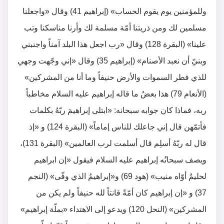
وللمؤمنين يوم يقوم الحساب» (إبراهيم 41) وقال «واجعلنا
مسلمين لك ومن ذريتنا أمّة مسلمة لك وأرنا مناسكنا وتب
علينا» (البقرة 128) وقال «رب اجعل هذا البلد آمناً واجنبني
وبنيّ أن نعبد الأصنام» (إبراهيم 35) وقال «إني وجّهت وجهي
للذي فطر السموات والأرض حنيفاً وما أنا من المشركين»
(الأنعام 79) هذا بعضُ ما قاله إبراهيم عليه السلام مخاطباً
ربه، فماذا كان جوابه سبحانه: «ابتلى إبراهيمَ ربّهُ بكلمات
فأتمّهن قال إني جاعلك للناس إماماً» (البقرة 124) و «إذ
قال له ربّهُ أسلِم قال أسلمت لرب العالمين» (البقرة 131)،
ويصف سبحانُه إبراهيم عليه السلام فيقول «إن ابراهيم
لحليمٌ أوّاه منيب» (هود 69) و«إبراهيمُ الذي وفّى» (النجم
37) و «إن إبراهيم كان أمّةً قانتاً لله حنيفاً ولم يكن من
المشركين» (النحل 120) ويدعو إلى الاهتداء «بملّة إبراهيم»