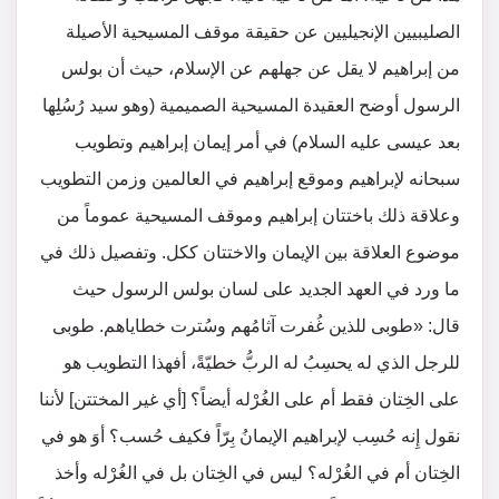
الصليبيين الإنجيليين عن حقيقة موقف المسيحية الأصيلة
من إبراهيم لا يقل عن جهلهم عن الإسلام، حيث أن بولس
الرسول أوضح العقيدة المسيحية الصميمية (وهو سيد رُسُلِها
بعد عيسى عليه السلام) في أمر إيمان إبراهيم وتطويب
سبحانه لإبراهيم وموقع إبراهيم في العالمين وزمن التطويب
وعلاقة ذلك باختتان إبراهيم وموقف المسيحية عموماً من
موضوع العلاقة بين الإيمان والاختتان ككل. وتفصيل ذلك في
ما ورد في العهد الجديد على لسان بولس الرسول حيث
قال: «طوبى للذين غُفرت آثامُهم وسُترت خطاياهم. طوبى
للرجل الذي له يحسِبُ له الربُّ خطيّةً، أفهذا التطويب هو
على الخِتان فقط أم على الغُرْله أيضاً؟ [أي غير المختتن] لأننا
نقول إِنه حُسِب لإبراهيم الإيمانُ بِرّاً فكيف حُسب؟ أوَ هو في
الخِتان أم في الغُرْله؟ ليس في الخِتان بل في الغُرْله وأخذ