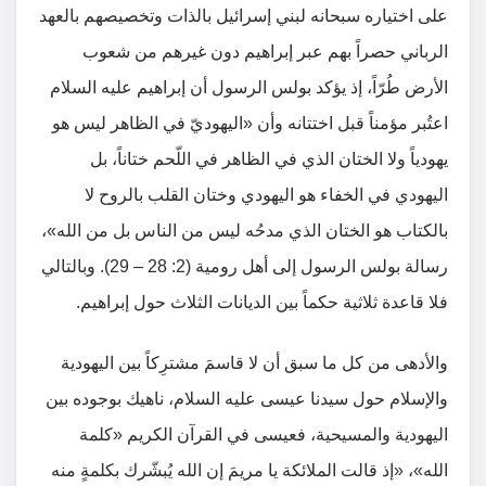
على اختياره سبحانه لبني إسرائيل بالذات وتخصيصهم بالعهد
الرباني حصراً بهم عبر إبراهيم دون غيرهم من شعوب
الأرض طُرّاً، إذ يؤكد بولس الرسول أن إبراهيم عليه السلام
اعتُبر مؤمناً قبل اختتانه وأن «اليهوديّ في الظاهر ليس هو
يهودياً ولا الختان الذي في الظاهر في اللّحم ختاناً، بل
اليهودي في الخفاء هو اليهودي وختان القلب بالروح لا
بالكتاب هو الختان الذي مدحُه ليس من الناس بل من الله»،
رسالة بولس الرسول إلى أهل رومية (2: 28 – 29). وبالتالي
فلا قاعدة ثلاثية حكماً بين الديانات الثلاث حول إبراهيم.
والأدهى من كل ما سبق أن لا قاسمَ مشترِكاً بين اليهودية
والإسلام حول سيدنا عيسى عليه السلام، ناهيك بوجوده بين
اليهودية والمسيحية، فعيسى في القرآن الكريم «كلمة
الله»، «إذ قالت الملائكة يا مريمَ إن الله يُبشّرك بكلمةٍ منه