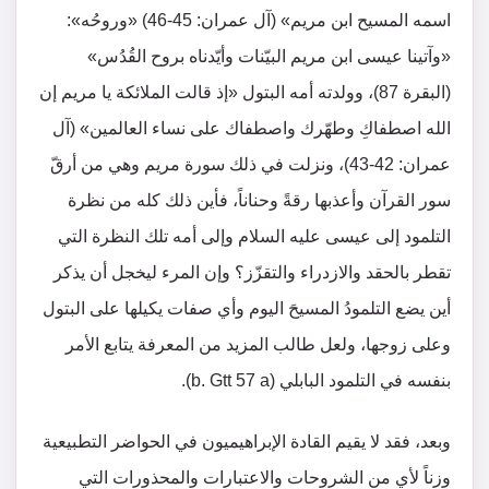
اسمه المسيح ابن مريم» (آل عمران: 45-46) «وروحُه»:
«وآتينا عيسى ابن مريم البيّنات وأيّدناه بروح القُدُس»
(البقرة 87)، وولدته أمه البتول «إذ قالت الملائكة يا مريم إن
الله اصطفاكِ وطهّرك واصطفاك على نساء العالمين» (آل
عمران: 42-43)، ونزلت في ذلك سورة مريم وهي من أرقّ
سور القرآن وأعذبها رقةً وحناناً، فأين ذلك كله من نظرة
التلمود إلى عيسى عليه السلام وإلى أمه تلك النظرة التي
تقطر بالحقد والازدراء والتقزّز؟ وإن المرء ليخجل أن يذكر
أين يضع التلمودُ المسيحَ اليوم وأي صفات يكيلها على البتول
وعلى زوجها، ولعل طالب المزيد من المعرفة يتابع الأمر
بنفسه في التلمود البابلي (b. Gtt 57 a).
وبعد، فقد لا يقيم القادة الإبراهيميون في الحواضر التطبيعية
وزناً لأي من الشروحات والاعتبارات والمحذورات التي