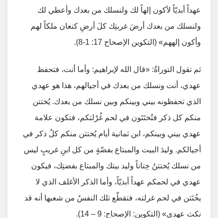
عهداً أبديّاً لأكون إلهاً لك ولنسلك من بعدك وأعطي لك
ولنسلك من بعدك أرضَ غربتِك كلَ أرضِ كنعان ملكاً لهم
وأكون إلههم» (التكوين الإصحاح 17: 1-8).
ثم تقول التوراةُ: «قال الله لإبراهيم: وأما أنت، فتحفظ
عهدي، أنت ونسلك من بعدك في أجيالهم، هذا هو عهدي
الذي تحفظونه بيني وبينكم وبين نسلك من بعدك. يُختتن
منكم كل ذكر فتُختَتَون في لحم غُرْلتكم، فتكون علامة
عهدي بيني وبينكم، ابن ثمانية أيام يُختتن منكم كلُ ذكر في
أجيالكم. وليدَ البيت والمبتاع بفضّةٍ من كل ابنِ غريبٍ ليس
من نسلك يُختتنُ خِتاناً وليد بيتك والمبتاع بفضتِك، فيكون
عهدي في لحمكم عهداً أبديّاً، وأما الذكر الأغلف الذي لا
يخُتَتن في لحم غرلته، فتقطّع تلك النفسُ من شعبها أنه قد
نكث عهدي» (التكوين: الإصحاح: 9 – 14).