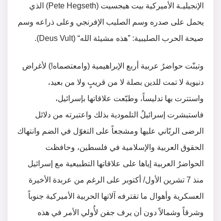
الإنجيليـة الأميركية بيت هيجسيت (Pete Hegseth) الذي
يحمل على صدره وسم الصليب الإفرنجي وعلى ذراعه وسم
صيحة الحرب الصليبية: ”هذه مشيئة الله“ (Deus Vult).
وتبنّت حواضرُ عربية أربع الإبراهيمية (وامعتصماه!) لأغراض
دنيوية لا تمت للدين بصلة لا من قريبٍ ولا من بعيد،
واستترت بها تدليساً، وطبّعت علاقاتها بإسرائيل،
فاستبشرت إسرائيلُ التلمودية بذلك واعتبرته من دلائل
الرضى الربّاني عليها ومشجعاً على التغوّل في الضم وانتهاك
الحقوق العربية والإسلامية في فلسطين، وحافظت
الحواضرُ العربية إياها على علاقاتها التطبيعية مع إسرائيل
منذ 7 تشرين الأول/ أكتوبر على الرغم من عربدة الأخيرة
العسكرية وأهوال ما تقترفه آلاتها الحربية الأميركية جنوباً
وشرقاً وشمالاً دون أن يرف جفن لأُولي الأمر في هذه