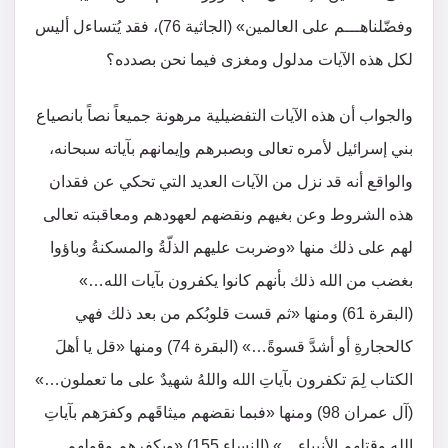
وفضّلناهـــم على العالمين» (الجاثية 76)، فقد يُتساءل أليس
لكل هذه الآيات مدلول ومغزى فيما نحن بصدده؟
والجواب أن هذه الآيات التفضيلية مرهونة جميعاً نصاً بانصياع
بني إسرائيل لأمره تعالى وبصبرهم وإيمانهم بآياته سبحانه،
والواقع أنه قد نزل من الآيات العديد التي تحكي عن فقدان
هذه الشروط وعن بغيهم ونقضهم لعهودهم ومعاقبته تعالى
لهم على ذلك منها «وضربت عليهم الذلّةُ والمسكنةُ وباؤوا
بغضب من الله ذلك بأنهم كانوا يكفرون بآيات الله…»
(البقرة 61) ومنها «ثم قست قلوبُكم من بعد ذلك فهي
كالحجارةِ أو أشدَّ قسوةً…» (البقرة 74) ومنها «قل يا أهلَ
الكتاب لِمَ تكفرون بآياتِ الله واللهُ شهيدٌ على ما تعملون…»
(آل عمران 98) ومنها «فبما نقضهم ميثاقَهم وكفرَهم بآياتِ
الله وقتلِهم الأنبياء…» (النساء 155) «وبكفرهم وقولِهم