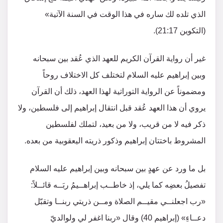
الذي تلده لك ساره في هذا الوقت في السنة الآتية»
(التكوين 21:17).
غير أن رواية القرآن الكريم للعهد الذي عُقد بين سبحانه
وبين إبراهيم عليه السلام لتختلف كل الاختلاف روحاً
ومضموناً عن الرواية التوراتية لهذا العهد، ذلك أن القرآن
يروي أن هذا العهد عُقد قبل انتقال إبراهيم إلى فلسطين، ولا
ذكر فيه لا من قريب، ولا من بعيد، لتملك لفلسطين
المشروط باختتان إبراهيم وذكور ذريته اليعقوبية من بعده.
بل ما ورد عن عهدٍ بين سبحانه وبين إبراهيم عليه السلام
تفصيلُ بعضِه كما يلي، إذ خاطــب إبراهــيمُ ربَــه قائــلاً:
«رب اجعلنــي مقيــم الصلاة ومــن ذريتي ربنــا وتقبّل
دعــاءِ» (إبراهيم 40) وقال «ربنا اغفر لي ولوالديّ