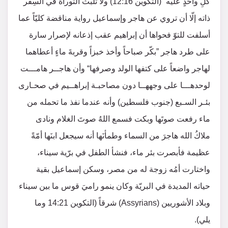
كلِ واحدٍ عليه“ (التكوين 12:16) ولا تلبث التوراة في السِفر
ذاته إلّا أن تروي عن هاجر وإسماعيل رواية مناقضة كليّاً عما
أسلفت للتوّ فحواها أن إبراهيم عقب إذعانه لإصرار سارة
على طرد هاجر ”بكّر صباحاً وأخذ خبزاً وقربةَ ماءٍ أعطاهما
لهاجر واضعاً على كتفها الولد وصرفها“ وأن هاجــر هامـــت
لوحدهـــا على وجههــا دون مصاحبـة إبراهــيم في صحـارى
بئـر السـبع (جنوب فلسطين) وأنه عندما نفذ ما تحمله من
ماء رفعت صوتَها وبكت فسمع اللهُ صوتَ الغلام ونادى
ملاكُ الله هاجرَ من السماء وطمأنَها أنه سيجعل ابنَها أمّةً
عظيمة فأبصرت بئر ماء، فنشأ الطفل في برّية سيناء،
واختارت أمُه زوجة له من مصر، وسكن إسماعيل بقية
حياته المديدة في البريّة وكان ينمو راميَ قوس ما بين سيناء
وبلاد الأشوريين (Assyrians) شرقاً (التكوين 14:21 وما
يلي).