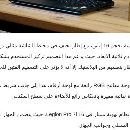
ويضم الجهاز شاشة بحجم 16 إنش، مع إطار نحيف في محيط الشاشة مثا
ذج ثلاثية الأبعاد، حيث يدعم هذا التصميم تركيز المستخدم بشكل 
ر بتصميم من البلاستيك إلا أنه لا يؤثر على التصميم المتين للجه
كما يضم الجهاز لوحة مفاتيح RGB رائعة مع لوحة أرقام، هذا إلى ج
 نهائية مميزة بإنعكاس رائع للأضاءة على سطح المكتب.
أيضاً تقدم لينوفو نظام تهوية ممتاز في gion Pro 7i 16
 السفلي وجوانب الجهاز.