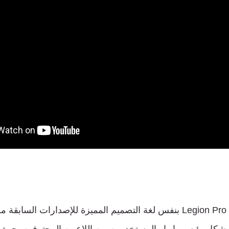
يظهر جهاز Legion Pro 7i 16 بنفس لغة التصميم المميزة للإصدارات ال
كل رئيسي إبهار المستخدمين من اللاعبين المحترفين، حيث ي