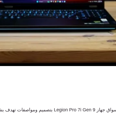
قدمت لينوفو للأسواق جهاز Legion Pro 7i Gen 9 بتصميم وم