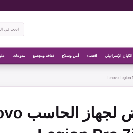
ابحث
في
موقع
الناشر
الكيان الإسرائيلي
اقتصاد
أمن وسلاح
ثقافة ومجتمع
منوعات
علو
إستعراض لجها