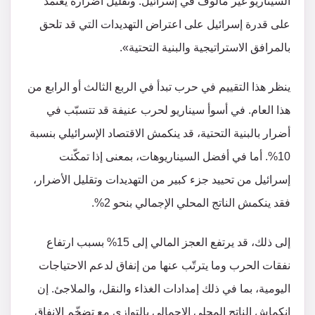
السيناريو غير مألوف في إسرائيل. وتقليل أضراره يعتمد
على قدرة إسرائيل على اعتراض التهديدات التي قد تلحق
بالمرافق الاستراتيجية والبنية التحتية».
ينظر هذا التقييم في حرب تبدأ في الربع الثالث أو الرابع من
هذا العام. في أسوأ سيناريو لحرب عنيفة قد تتسبّب في
أضرار بالبنية التحتية، قد ينكمش الاقتصاد الإسرائيلي بنسبة
10%. أما في أفضل السيناريوهات، بمعنى إذا تمكّنت
إسرائيل من تحييد جزء كبير من التهديدات وتقليل الأضرار،
فقد ينكمش الناتج المحلي الإجمالي بنحو 2%.
إلى ذلك، قد يرتفع العجز المالي إلى 15% بسبب ارتفاع
نفقات الحرب وما يترتّب عنها من إنفاق لدعم الاحتياجات
اليومية، بما في ذلك إمدادات الغذاء والنقل، والملاجئ. إن
انكماش الناتج المحلي الإجمالي بالتوازي مع تضخّم الإنفاق