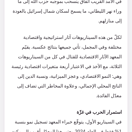
في الأمد القريب اتفاق ينسحب بموجبه حزب الله إلى ما
وراء نهر الليطاني، ما يسمح لسكان شمال إسرائيل بالعودة
إلى منازلهم.
لكلّ من هذه السيناريوهات آثار استراتيجية واقتصادية
مختلفة وفي المجمل، تأتي جميعها بنتائج عكسية. يقيّم
المعهد الآثار الاقتصادية للقتال في كل من السيناريوهات
الثلاثة، مع الأخذ في الاعتبار أربعة متغيرات اقتصادية رئيسة
وهي: النمو الاقتصادي، وعجز الميزانية، ونسبة الدين إلى
الناتج المحلي الإجمالي، وعلاوة المخاطر التي تضاف إلى
معدّل الفائدة.
استمرار الحرب في غزّة
في السيناريو الأول، يتوقّع خبراء المعهد تسجيل نمو بنسبة
1% فقط في العام 2024. يعتبر هذا المعدّل أقرب إلى ركود،