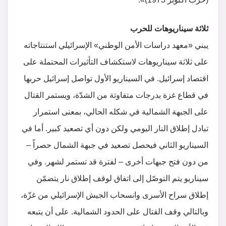
ثلاثة سيناريوهات للحرب
يبني «معهد دراسات الأمن الوطني» الإسرائيلي استنتاجاته
على ثلاثة سيناريوهات لاستكشاف التأثيرات المحتملة على
اقتصاد إسرائيل. في السيناريو الأول تواصل إسرائيل حربها
في قطاع غزة بدرجات متفاوتة من الشدّة، ويستمر القتال
على الجبهة الشمالية في شكله الحالي، بمعنى استمرار
تبادل إطلاق النار اليومي ولكن دون أي تصعيد كبير. أما في
السيناريو الثاني فيحصل تصعيد في جبهة الشمال حصراً –
من دون فتح جبهات أخرى – لفترة قد تستمر لشهر. وفي
سيناريو يتم التوصّل إلى اتفاق لوقف إطلاق نار يتضمّن
إطلاق سراح الأسرى وانسحاب الجيش الإسرائيلي من غزّة،
وبالتالي وقف القتال على الحدود الشمالية. على أن يتبعه