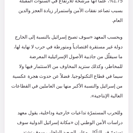
1.75%، علماً أنها مرشّحة للارتفاع في السنوات المقبلة
بسبب تصاعد نفقات الأمن واستمرار زيادة العجز والدين
العام.
وبحسب المعهد «سوف تصبح إسرائيل بالنسبة إلى الخارج
دولة غير مستقرة اقتصادياً ومتورطة في حرب لا نهاية لها،
ما سيقلّل من جاذبية الأصول الإسرائيلية المعرضة
للمخاطر، وكذلك ستزيد المخاوف من الاستثمار فيها ولا
سيما في قطاع التكنولوجيا. فضلاً عن حدوث هجرة عكسية
من إسرائيل والنسبة الأكبر منها بين العاملين في القطاعات
العالية الإنتاجية».
وللحرب المستمرّة تداعيات خارجية وداخلية، يقول معهد
دراسات الأمن الوطني إن «مكانة إسرائيل الدولية سوف
تستمرّ في التآكل. وعلى الصعيد الداخلي، سوف تشتد