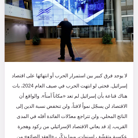
لا يوجد فرق كبير بين استمرار الحرب أو انتهائها على اقتصاد
إسرائيل. فحتى لو انتهت الحرب في صيف العام 2024، بات
هناك قناعة بأن إسرائيل لم تعد «مكاناً آمناً». والواقع أن
الاقتصاد لن يسجّل نمواً لافتاً، ولن تنخفض نسبة الدين إلى
الناتج المحلي، ولن تتراجع معدّلات الفائدة أقله في المدى
القريب. إذ قد يعاني الاقتصاد الإسرائيلي من ركود وهجرة
عكسية وتقشّف لسنوات، وبما يذكّر بـ«العقد الضائع» من