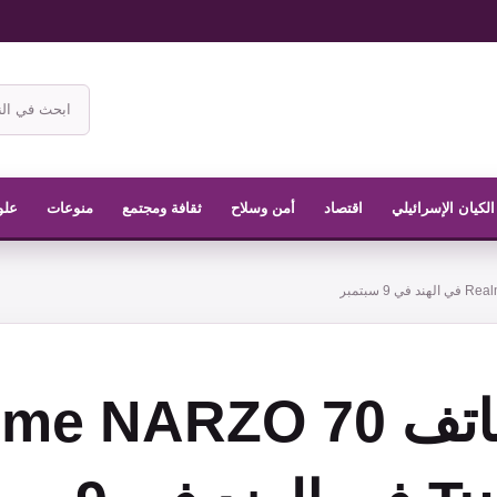
ابحث
في
موقع
الناشر
الكيان الإسرائيلي
اقتصاد
أمن وسلاح
ثقافة ومجتمع
منوعات
علو
إطلاق هاتف  NARZO 70