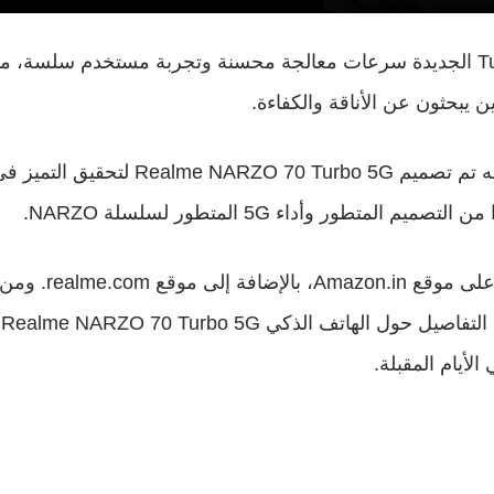
الجديدة
سرعات
معالجة
محسنة
وتجربة
مستخدم
سلسة،
مم
ين
يبحثون
عن
الأناقة
والكفاءة
.
ه
تم
تصميم
Realme NARZO 70 Turbo 5G
لتحقيق
التميز
في
من
التصميم
المتطور
وأداء
5G
المتطور
لسلسلة
NARZO.
لى
موقع
Amazon.in
،
بالإضافة
إلى
موقع
realme.com.
ومن
التفاصيل
حول
الهاتف
الذكي
Realme NARZO 70 Turbo 5G
،
الأيام
المقبلة
.