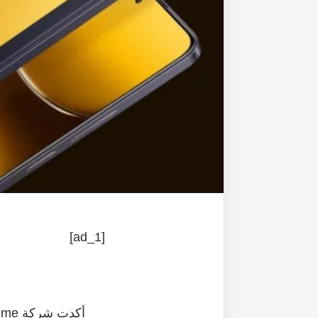
[ad_1]
أكدت
شركة
Realme