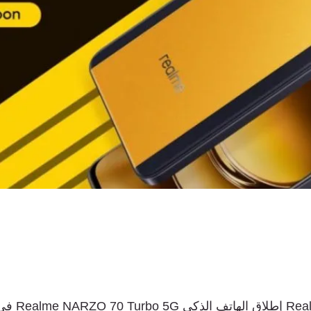
إطلاق
الهاتف
الذكي
Realme NARZO 70 Turbo 5G
في