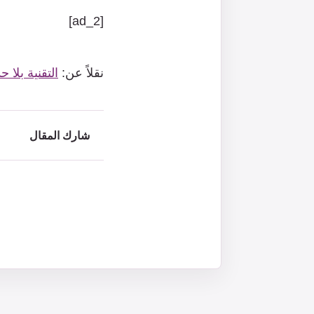
[ad_2]
نقلاً عن:
التقنية بلا ح
شارك المقال