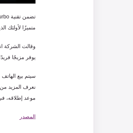
تضمن
تقنية
Turbo
متميزًا
لأولئك
الذ
وقالت
الشركة
ان
يوفر
مزيجًا
فريدًا
سيتم
بيع
الهاتف
ع
نعرف
المزيد
من
موعد
إطلاقه،
في
المصدر