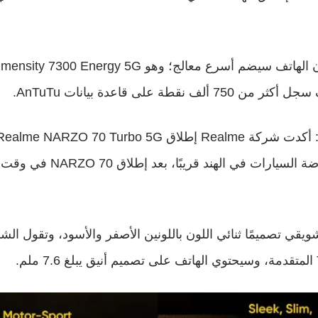
الهاتف
سيضم
أسرع
معالج؛
وهو
Mediatek Dimensity 7300 Energy 5G
ف
سجل
أكثر
من
750
ألف
نقطة
على
قاعدة
بيانات
AnTuTu.
أكدت
شركة
Realme
إطلاق
Realme NARZO 70 Turbo 5G
ضة
السيارات
في
الهند
قريبًا،
بعد
إطلاق
NARZO 70
في
وقت
شويقي
تصميمًا
ثنائي
اللون
باللونين
الأصفر
والأسود،
وتقول
الش
المتقدمة،
وسيحتوي
الهاتف
على
تصميم
أنيق
يبلغ
7.6
ملم
.