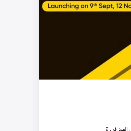
الهند
في
9