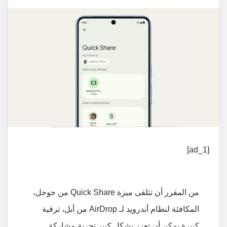
[ad_1]
من
المقرر
أن
تتلقى
ميزة
Quick Share
من
جوجل،
المكافئة
لنظام
أندرويد
لـ
AirDrop
من
أبل،
ترقية
كبيرة
يمكن
أن
تعزز
بشكل
كبير
تجربة
مشاركة