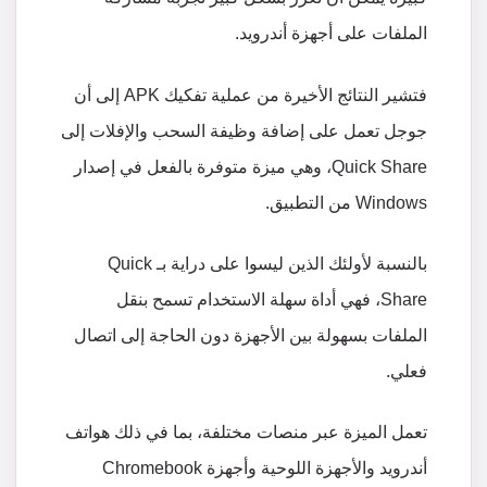
الملفات
على
أجهزة
أندرويد
.
فتشير
النتائج
الأخيرة
من
عملية
تفكيك
APK
إلى
أن
جوجل
تعمل
على
إضافة
وظيفة
السحب
والإفلات
إلى
Quick Share
،
وهي
ميزة
متوفرة
بالفعل
في
إصدار
Windows
من
التطبيق
.
بالنسبة
لأولئك
الذين
ليسوا
على
دراية
بـ
Quick
Share
،
فهي
أداة
سهلة
الاستخدام
تسمح
بنقل
الملفات
بسهولة
بين
الأجهزة
دون
الحاجة
إلى
اتصال
فعلي
.
تعمل
الميزة
عبر
منصات
مختلفة،
بما
في
ذلك
هواتف
أندرويد
والأجهزة
اللوحية
وأجهزة
Chromebook