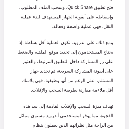
فتح
تطبيق
Quick Share
،
وسحب
الملف
المطلوب،
وإسقاطه
على
أيقونة
الجهاز
المستهدف
لبدء
عملية
النقل
.
فهي
عملية
واضحة
وفعالة
.
ومع
ذلك،
على
اندرويد،
تكون
العملية
أقل
بساطة
.
إذ
يحتاج
المستخدمون
إلى
تحديد
موقع
الملف،
والضغط
على
زر
المشاركة
داخل
التطبيق
المرتبط،
والعثور
على
أيقونة
المشاركة
السريعة،
ثم
تحديد
جهاز
المستلم
.
على
الرغم
من
أنها
وظيفية،
فهي
بلا
شك
أقل
ملاءمة
مقارنة
بطريقة
السحب
والإفلات
.
تهدف
ميزة
السحب
والإفلات
القادمة
إلى
سد
هذه
الفجوة،
مما
يوفر
لمستخدمي
أندرويد
مستوى
مماثل
من
الراحة
مثل
نظرائهم
الذين
يعملون
بنظام