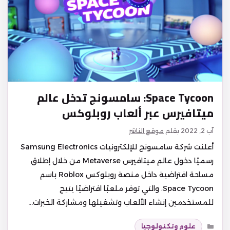
Space Tycoon: سامسونج تدخل عالم
ميتافيرس عبر ألعاب روبلوكس
آب 2, 2022
بقلم
موقع الناشر
أعلنت شركة سامسونج للإلكترونيات Samsung Electronics
رسميًا دخول عالم ميتافيرس Metaverse من خلال إطلاق
مساحة افتراضية داخل منصة روبلوكس Roblox باسم
Space Tycoon، والتي توفر ملعبًا افتراضيًا يتيح
للمستخدمين إنشاء الألعاب وتشغيلها ومشاركة الخبرات…
التصنيفات
علوم وتكنولوجيا