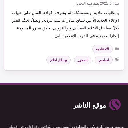
تموز 6, 2021
بقلم
هيئة التحرير
بإمكانيات عادية، وبمؤسسّات لم يحترف أفرادها القتال على جبهات
الإعلام الجديد إلّا في سياق مبادرات شبه فردية، وبظلّ تحكّم العدو
بكلّ مفاصل الإعلام الفضائي والإلكتروني، حقّق محور المقاومة
إنجازات نوعية في الحرب الإعلامية التي…
التصنيفات
الافتتاحية
الوسوم
اساسي
,
المحور
,
وسائل اعلام
موقع الناشر
منصة عربية للمقالات والتحليلات السياسية والثقافية وقراءات في قضايا